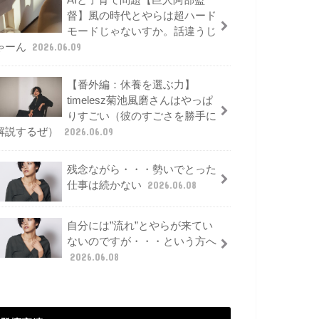
AIと子育て問題【巨人阿部監
督】風の時代とやらは超ハード
モードじゃないすか。話違うじ
ゃーん
2026.06.09
【番外編：休養を選ぶ力】
timelesz菊池風磨さんはやっぱ
りすごい（彼のすごさを勝手に
解説するぜ）
2026.06.09
残念ながら・・・勢いでとった
仕事は続かない
2026.06.08
自分には”流れ”とやらが来てい
ないのですが・・・という方へ
2026.06.08