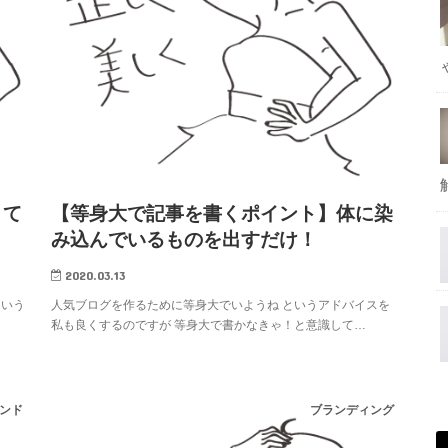
さて
【等身大で記事を書くポイント】体に染
み込んでいるものを出すだけ！
2020.03.13
という
人気ブログを作るために等身大でいようね というアドバイスを
私も良くするのですが 等身大で書かなきゃ！と意識して…
ンド
ブランディング