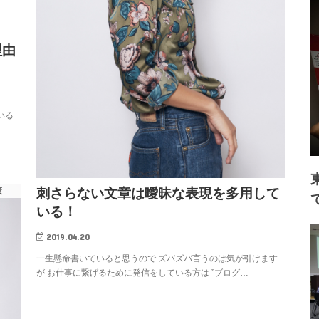
理由
いる
刺さらない文章は曖昧な表現を多用して
策
いる！
2019.04.20
一生懸命書いていると思うので ズバズバ言うのは気が引けます
が お仕事に繋げるために発信をしている方は ”ブログ…