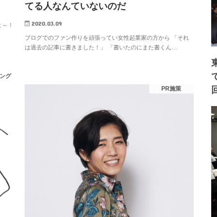
てる人なんていないのだ
2020.03.09
よ～！
ブログでのファン作りを頑張ってい女性起業家の方から 「それ
は過去の記事に書きました！」 「書いたのにまた書くん…
ング
PR施策