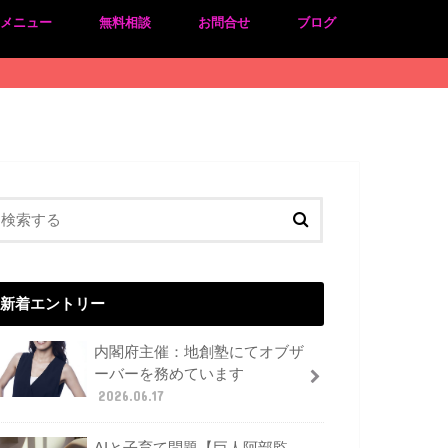
のメニュー
無料相談
お問合せ
ブログ
新着エントリー
内閣府主催：地創塾にてオブザ
ーバーを務めています
2026.06.17