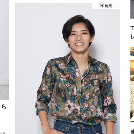
PR施策
もら
趣旨