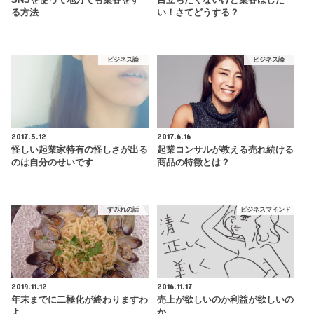
る方法
い！さてどうする？
ビジネス論
ビジネス論
2017.5.12
2017.6.16
怪しい起業家特有の怪しさが出る
起業コンサルが教える売れ続ける
のは自分のせいです
商品の特徴とは？
すみれの話
ビジネスマインド
2019.11.12
2016.11.17
年末までに二極化が終わりますわ
売上が欲しいのか利益が欲しいの
よ
か