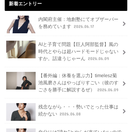
新着エントリー
内閣府主催：地創塾にてオブザーバー
を務めています
2026.06.17
AIと子育て問題【巨人阿部監督】風の
時代とやらは超ハードモードじゃない
すか。話違うじゃーん
2026.06.09
【番外編：休養を選ぶ力】timelesz菊
池風磨さんはやっぱりすごい（彼のす
ごさを勝手に解説するぜ）
2026.06.09
残念ながら・・・勢いでとった仕事は
続かない
2026.06.08
自分には”流れ”とやらが来ていないので