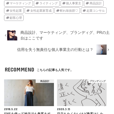
マーケティング
ライティング
個人事業主
商品設計
女性起業
女性起業家育成
斬れ味抜群♡
起業コンサル
顧客心理
商品設計、マーケティング、ブランディグ、PRの土
台はここです
信用を失う無責任な個人事業主の行動とは？
RECOMMEND
こちらの記事も人気です。
商品設計
ブランディング
2018.5.22
2020.3.13
SNSを使って地方でも集客をす
目立ちたくないけど集客はした