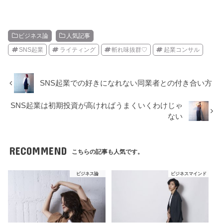
ビジネス論
人気記事
SNS起業
ライティング
斬れ味抜群♡
起業コンサル
SNS起業での好きになれない同業者との付き合い方
SNS起業は初期投資が高ければうまくいくわけじゃ
ない
RECOMMEND
こちらの記事も人気です。
ビジネス論
ビジネスマインド