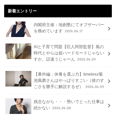
新着エントリー
内閣府主催：地創塾にてオブザーバー
を務めています
2026.06.17
AIと子育て問題【巨人阿部監督】風の
時代とやらは超ハードモードじゃない
すか。話違うじゃーん
2026.06.09
【番外編：休養を選ぶ力】timelesz菊
池風磨さんはやっぱりすごい（彼のす
ごさを勝手に解説するぜ）
2026.06.09
残念ながら・・・勢いでとった仕事は
続かない
2026.06.08