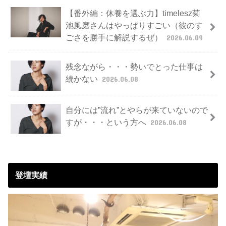
【番外編：休養を選ぶ力】timelesz菊
池風磨さんはやっぱりすごい（彼のす
ごさを勝手に解説するぜ）
2026.06.09
残念ながら・・・勢いでとった仕事は
続かない
2026.06.08
自分には”流れ”とやらが来ていないので
すが・・・という方へ
2026.06.08
登壇実績