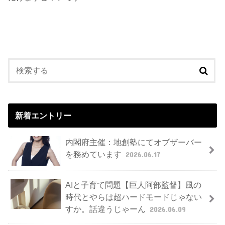
新着エントリー
内閣府主催：地創塾にてオブザーバー
を務めています
2026.06.17
AIと子育て問題【巨人阿部監督】風の
時代とやらは超ハードモードじゃない
すか。話違うじゃーん
2026.06.09