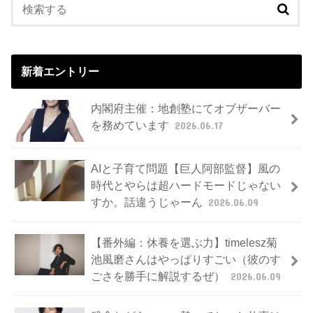
新着エントリー
内閣府主催：地創塾にてオブザーバー
を務めています
2026.06.17
AIと子育て問題【巨人阿部監督】風の
時代とやらは超ハードモードじゃない
すか。話違うじゃーん
2026.06.09
【番外編：休養を選ぶ力】timelesz菊
池風磨さんはやっぱりすごい（彼のす
ごさを勝手に解説するぜ）
2026.06.09