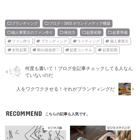
ブランディング
ブログ・SNS オウンドメディア構築
個人事業主のファン作り
発信力
起業初期
起業準備
ファン作り
ブランディング
ライティング
個人事業主
女性起業
斬れ味抜群♡
起業コンサル
起業初期
何度も書いて！ブログ全記事チェックしてる人なん
ていないのだ
人をワクワクさせる！それがブランディングだ
RECOMMEND
こちらの記事も人気です。
ビジネス論
ビジネスマインド