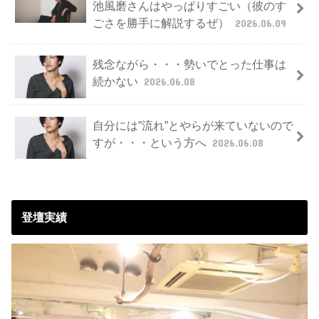
池風磨さんはやっぱりすごい（彼のす
ごさを勝手に解説するぜ）
2026.06.09
残念ながら・・・勢いでとった仕事は
続かない
2026.06.08
自分には”流れ”とやらが来ていないので
すが・・・という方へ
2026.06.08
登壇実績