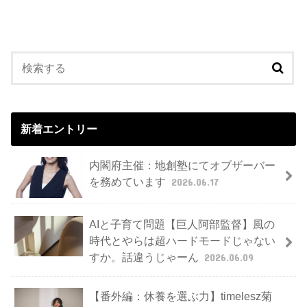
新着エントリー
内閣府主催：地創塾にてオブザーバー
を務めています
2026.06.17
AIと子育て問題【巨人阿部監督】風の
時代とやらは超ハードモードじゃない
すか。話違うじゃーん
2026.06.09
【番外編：休養を選ぶ力】timelesz菊