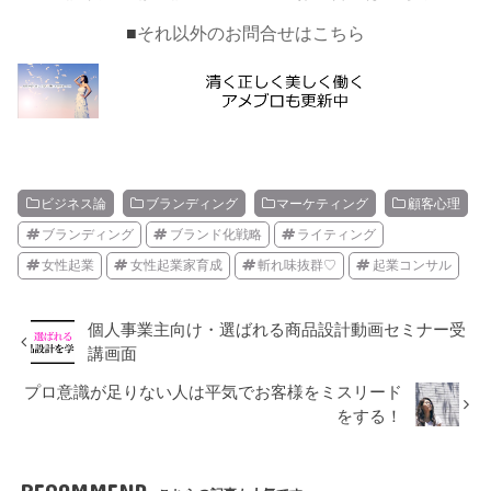
■
それ以外のお問合せはこちら
ビジネス論
ブランディング
マーケティング
顧客心理
ブランディング
ブランド化戦略
ライティング
女性起業
女性起業家育成
斬れ味抜群♡
起業コンサル
個人事業主向け・選ばれる商品設計動画セミナー受
講画面
プロ意識が足りない人は平気でお客様をミスリード
をする！