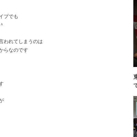
イプでも
＾
言われてしまうのは
からなのです
す
が