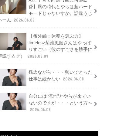
AIと子育て問題【巨人阿部監
督】風の時代とやらは超ハード
モードじゃないすか。話違うじ
ゃーん
2026.06.09
【番外編：休養を選ぶ力】
timelesz菊池風磨さんはやっぱ
りすごい（彼のすごさを勝手に
解説するぜ）
2026.06.09
残念ながら・・・勢いでとった
仕事は続かない
2026.06.08
自分には”流れ”とやらが来てい
ないのですが・・・という方へ
2026.06.08