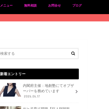
のメニュー
無料相談
お問合せ
ブログ
新着エントリー
内閣府主催：地創塾にてオブザ
ーバーを務めています
2026.06.17