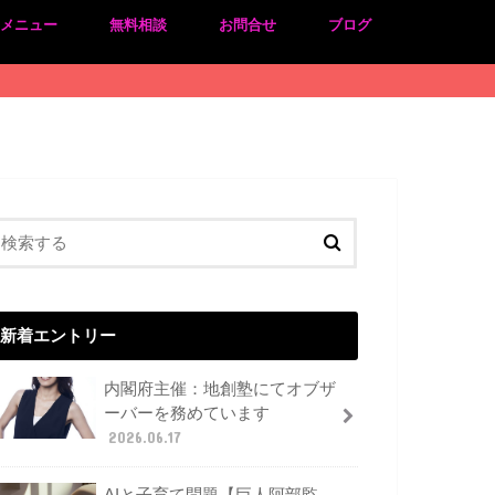
のメニュー
無料相談
お問合せ
ブログ
新着エントリー
内閣府主催：地創塾にてオブザ
ーバーを務めています
2026.06.17