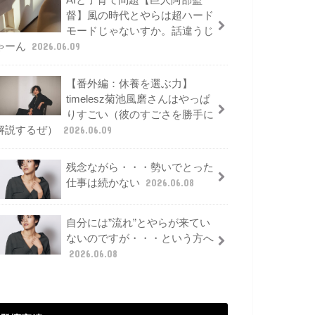
AIと子育て問題【巨人阿部監
督】風の時代とやらは超ハード
モードじゃないすか。話違うじ
ゃーん
2026.06.09
【番外編：休養を選ぶ力】
timelesz菊池風磨さんはやっぱ
りすごい（彼のすごさを勝手に
解説するぜ）
2026.06.09
残念ながら・・・勢いでとった
仕事は続かない
2026.06.08
自分には”流れ”とやらが来てい
ないのですが・・・という方へ
2026.06.08