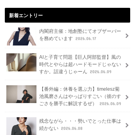
新着エントリー
内閣府主催：地創塾にてオブザーバー
を務めています
2026.06.17
AIと子育て問題【巨人阿部監督】風の
時代とやらは超ハードモードじゃない
すか。話違うじゃーん
2026.06.09
【番外編：休養を選ぶ力】timelesz菊
池風磨さんはやっぱりすごい（彼のす
ごさを勝手に解説するぜ）
2026.06.09
残念ながら・・・勢いでとった仕事は
続かない
2026.06.08