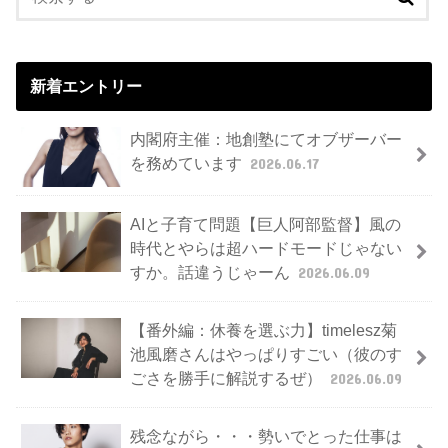
新着エントリー
内閣府主催：地創塾にてオブザーバー
を務めています
2026.06.17
AIと子育て問題【巨人阿部監督】風の
時代とやらは超ハードモードじゃない
すか。話違うじゃーん
2026.06.09
【番外編：休養を選ぶ力】timelesz菊
池風磨さんはやっぱりすごい（彼のす
ごさを勝手に解説するぜ）
2026.06.09
残念ながら・・・勢いでとった仕事は