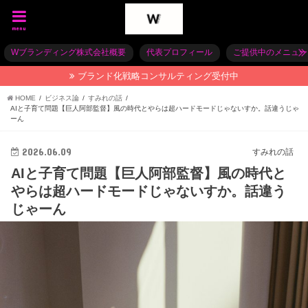
menu
Wブランディング株式会社概要
代表プロフィール
ご提供中のメニュー
ブランド化戦略コンサルティング受付中
HOME
ビジネス論
すみれの話
AIと子育て問題【巨人阿部監督】風の時代とやらは超ハードモードじゃないすか。話違うじゃ
ーん
2026.06.09
すみれの話
AIと子育て問題【巨人阿部監督】風の時代と
やらは超ハードモードじゃないすか。話違う
じゃーん