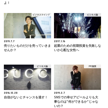
よ！
ビジネスマインド
ビジネス論
2019.7.7
2017.1.16
売りたいものだけを売っていきま
起業のための初期投資を失敗しな
せんか？
いか心配な女性へ
ビジネス論
PR施策
2016.12.28
2019.2.7
自信がないとチャンスを逃す！
SNSでの幸せアピールよりも大
事なのは”何ができるか”じゃな
いの？