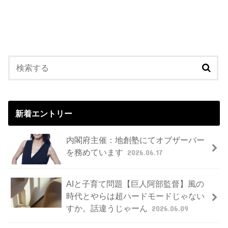
新着エントリー
内閣府主催：地創塾にてオブザーバー
を務めています
2026.06.17
AIと子育て問題【巨人阿部監督】風の
時代とやらは超ハードモードじゃない
すか。話違うじゃーん
2026.06.09