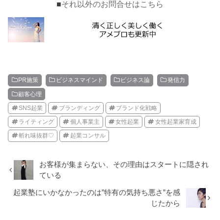
■
それ以外のお問合せはこちら
PR施策
ビジネスマインド
ビジネス論
発信力
顧客心理
SNS起業
ブランディング
ブランド化戦略
ライティング
個人事業主
女性起業
女性起業家育成
斬れ味抜群♡
起業コンサル
お客様が集まらない、その理由はスタートに隠され
ている
起業塾にいかなかったのは”特有の気持ち悪さ”を感
じたから