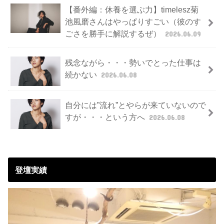
【番外編：休養を選ぶ力】timelesz菊
池風磨さんはやっぱりすごい（彼のす
ごさを勝手に解説するぜ）
2026.06.09
残念ながら・・・勢いでとった仕事は
続かない
2026.06.08
自分には”流れ”とやらが来ていないので
すが・・・という方へ
2026.06.08
登壇実績