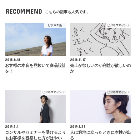
RECOMMEND
こちらの記事も人気です。
ビジネス論
ビジネスマインド
2018.6.18
2016.11.17
お客様の本音を見抜いて商品設計
売上が欲しいのか利益が欲しいの
を！
か
ビジネスマインド
ビジネスマインド
2019.3.1
2019.1.28
コンサルやセミナーを受けるより
人は窮地に立ったときに本性が出
もお客様を観察した方がはやい
る