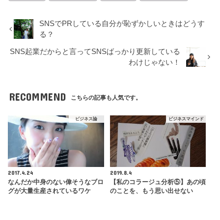
SNSでPRしている自分が恥ずかしいときはどうす
る？
SNS起業だからと言ってSNSばっかり更新している
わけじゃない！
RECOMMEND
こちらの記事も人気です。
ビジネス論
ビジネスマインド
2017.4.24
2019.8.4
なんだか中身のない偉そうなブロ
【私のコラージュ分析⑤】あの頃
グが大量生産されているワケ
のことを、もう思い出せない