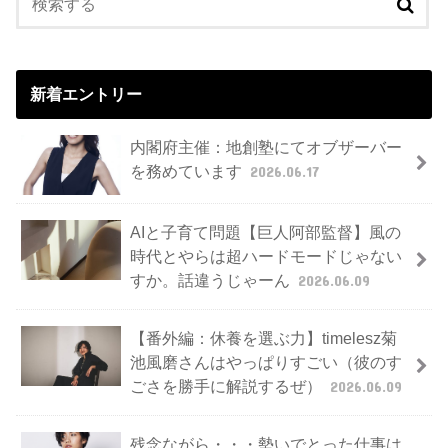
新着エントリー
内閣府主催：地創塾にてオブザーバー
を務めています
2026.06.17
AIと子育て問題【巨人阿部監督】風の
時代とやらは超ハードモードじゃない
すか。話違うじゃーん
2026.06.09
【番外編：休養を選ぶ力】timelesz菊
池風磨さんはやっぱりすごい（彼のす
ごさを勝手に解説するぜ）
2026.06.09
残念ながら・・・勢いでとった仕事は