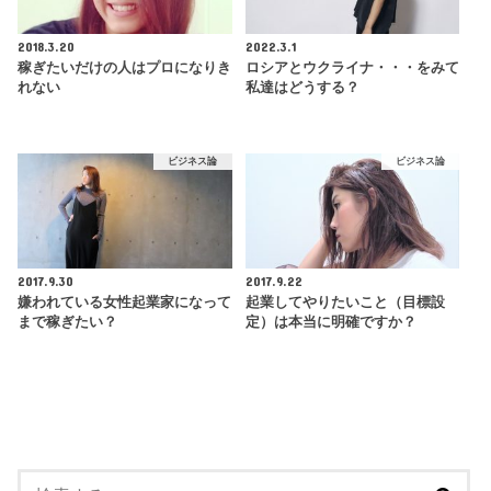
2018.3.20
2022.3.1
稼ぎたいだけの人はプロになりき
ロシアとウクライナ・・・をみて
れない
私達はどうする？
ビジネス論
ビジネス論
2017.9.30
2017.9.22
嫌われている女性起業家になって
起業してやりたいこと（目標設
まで稼ぎたい？
定）は本当に明確ですか？