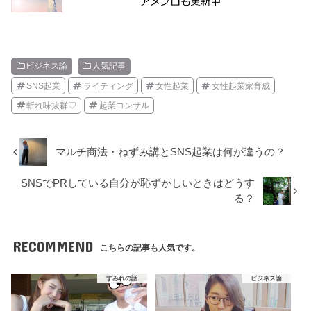
ビジネス論
人気記事
SNS起業
ライティング
女性起業
女性起業家育成
斬れ味抜群♡
起業コンサル
マルチ商法・ねずみ講とSNS起業は何が違うの？
SNSでPRしている自分が恥ずかしいときはどうす
る？
RECOMMEND
こちらの記事も人気です。
すみれの話
ビジネス論