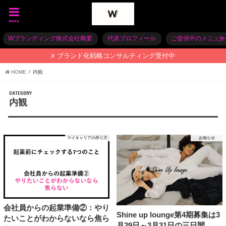
menu
Wブランディング株式会社概要
代表プロフィール
ご提供中のメニュー
ブランド化戦略コンサルティング受付中
HOME
内観
CATEGORY
内観
マイキャリアの作り方
お知らせ
会社員からの起業準備②：やり
Shine up lounge第4期募集は3
たいことがわからないなら焦ら
月29日～3月31日の三日間