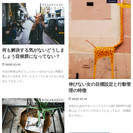
コミュニケーション
何も解決する気がないどうしま
しょう症候群になってない？
2020.03.10
今日の内容は今どうしたらいいかわからない問題を
抱えている方を グサッとえぐってしまうかもしれま
せん でもとって…
伸びない女の目標設定と行動管
理の特徴
2020.03.10
チームマネジメント
女性のためのマネジメントスクールBE SMARTの講
座には メンタリングがセットになっており、目標設
定とそれに…