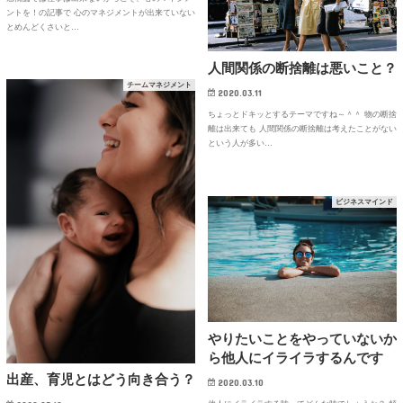
ントを！の記事で 心のマネジメントが出来ていない
とめんどくさいと…
人間関係の断捨離は悪いこと？
チームマネジメント
2020.03.11
ちょっとドキッとするテーマですね～＾＾ 物の断捨
離は出来ても 人間関係の断捨離は考えたことがない
という人が多い…
ビジネスマインド
やりたいことをやっていないか
ら他人にイライラするんです
出産、育児とはどう向き合う？
2020.03.10