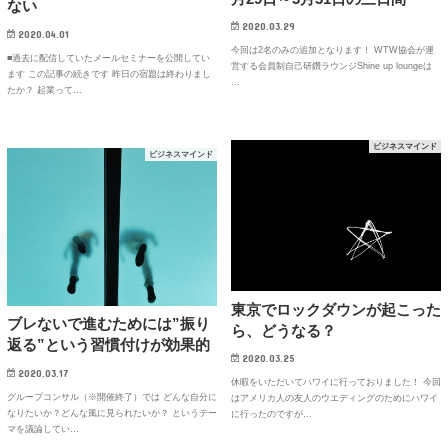
ない
2020.03.29
2020.04.01
今回は2名のみの追加となります！ WTW協会が運
■過去に配信していたメールセミナーを公開してい
営する会員制自己研鑽ラウンジShine up loungeは
ます この記事の続きです 昨日の宿題は終わりまし
…
たか？ 起業って…
ビジネスマインド
ビジネスマインド
東京でロックダウンが起こった
ブレないで進むためには”振り
ら、どうなる？
返る”という習慣付けが効果的
2020.03.25
2020.03.17
休暇をいただいてハワイに行っておりました！ 今回
グループコンサル（※開催終了）では どんな自分に
はアメリカ人の友人のウエディングのためにハワイ
なりたいか？どんな風に見られたいか？ というテー
に行ったのですが…
マを議論してい…