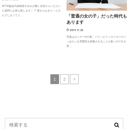
WTW協会代表能登すみれが働く女性からいただい
た質問にお答え致します！ ** 変わらなきゃ！と力
「普通の女の子」だった時代も
んでしまってう…
あります
2019.11.30
写真はセミナー中の私 バリッピリッカツカツカツ
ッみたいな雰囲気を想像されることが多いのですが
実…
1
2
>