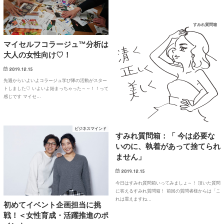
すみれ質問箱
マイセルフコラージュ™分析は
大人の女性向け♡！
2019.12.15
先週からいよいよコラージュ学び隊の活動がスター
トしました♡ いよいよ始まっちゃった～～！！って
感じです マイセ…
ビジネスマインド
すみれ質問箱：「 今は必要な
いのに、執着があって捨てられ
ません」
2019.12.15
今日はすみれ質問箱いってみましょ～！ 頂いた質問
に答えるすみれ質問箱！ 前回の質問者様からは「こ
れは震えますね…
初めてイベント企画担当に挑
戦！＜女性育成・活躍推進のポ