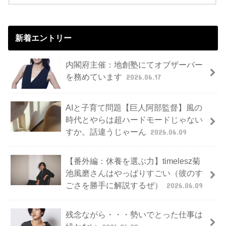
新着エントリー
内閣府主催：地創塾にてオブザーバー
を務めています
2026.06.17
AIと子育て問題【巨人阿部監督】風の
時代とやらは超ハードモードじゃない
すか。話違うじゃーん
2026.06.09
【番外編：休養を選ぶ力】timelesz菊
池風磨さんはやっぱりすごい（彼のす
ごさを勝手に解説するぜ）
2026.06.09
残念ながら・・・勢いでとった仕事は