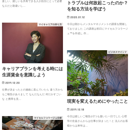
楽しい、嬉しいを共有できる人が自分にとって必要
トラブルは何故起こったのか？
な人だと勘違いし…
を知る方法を学ぼう
2020.01.12
今日は朝からメンタルマネジメントの講座を開催し
マイキャリアの作り方
ておりました この講座は初日にマイセルフコラージ
ュ™を作成し 作…
ビジネスマインド
キャリアプランを考える時には
生涯賃金を意識しよう
2019.12.20
仕事が決まったとの連絡に喜んでいたら 違う方から
もご報告がありまして なんだなんだ 何だかすごい
な と携帯を見…
現実を変えるためにやったこと
2019.12.18
今日は嬉しいご報告が2つも届いた一日でした 心理
マイセルフコラージュ分析
学の生徒さんからは仕事が決まった！と 法人のお客
様からは来年は…