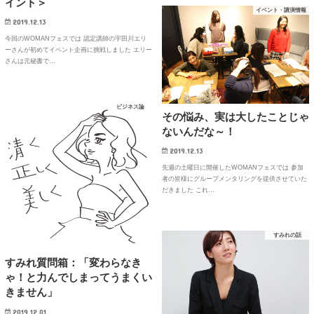
イント＞
イベント・講演情報
2019.12.13
今回のWOMANフェスでは 認定講師の宇田川エリ
ーさんが初めてイベント企画に挑戦しました エリー
さんは元秘書で…
ビジネス論
その悩み、実は大したことじゃ
ないんだな～！
2019.12.13
先週の土曜日に開催したWOMANフェスでは 参加
者の皆様にグループメンタリングを提供させていた
だきました これ…
すみれの話
すみれ質問箱：「変わらなき
ゃ！と力んでしまってうまくい
きません」
2019.12.01