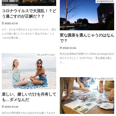
ビジネスマインド
コロナウイルスで大混乱！？ど
う過ごすのが正解だ？？
2020.03.10
さて、まだまだ長引きそうなコロナウイルス… 皆さ
んどの様に過ごしていますか？ 私はですね～ いく
変な講座を選んじゃうのはなん
つかの仕事が延…
で？
2020.03.06
昨日は会員制自己研鑽サロンShine up loungeの丸の
コミュニケーション
内クラスでした！ その中で出た「変な講座を選ん
じ…
チームマネジメント
楽しい、嬉しいだけを共有して
も…ダメなんだ
2020.03.02
先日の心理学講座で出たお話を今日は書いてみます