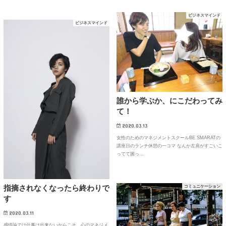
ビジネスマインド
ビジネスマインド
誰から学ぶか、にこだわってみ
て！
2020.03.13
女性のためのマネジメントスクールBE SMARATの
講座日のランチ休憩の一コマ なんか左肩がすごいこ
ってて困っ…
指摘されなくなったら終わりで
コミュニケーション
す
2020.03.11
感情論では仕事は出来ないからこそ、心のマネジメ