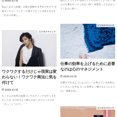
2020.03.10
他人にイライラする時ってどんな時でしょうか？ 頼
んだ仕事をやってくれない時？ 何度言ってもわかっ
私はこれから妊娠・出産を経験する予定ですので 出
てくれない時？…
産をしたらこうしろ！と偉そうなことは言えません
これから出産し…
ビジネスマインド
ビジネスマインド
仕事の効率を上げるために必要
なのは心のマネジメント
ワクワクするだけじゃ現実は変
わらない！ワクワク商法に気を
2020.03.10
付けて
仕事ができるようになりたい！と考えている女性は
たくさんいますね もっと効率よく働けるようになり
2020.03.10
たい 成果を出し…
たくさんの女性の起業コンサルティングを行ってき
ましたが その中でよく聞くのがこのフレーズです
「すっごくワクワ…
ビジネスマインド