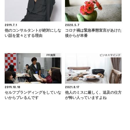
2019.7.1
2020.5.7
他のコンサルタントが絶対にしな
コロナ禍は緊急事態宣言があけた
い話を堂々とする理由
後からが本番
PR施策
ビジネスマインド
2019.10.18
2021.8.17
セルフブランディングをしていな
他人のミスに厳しく、追及の仕方
いからブレるんです
が怖い人っていますよね