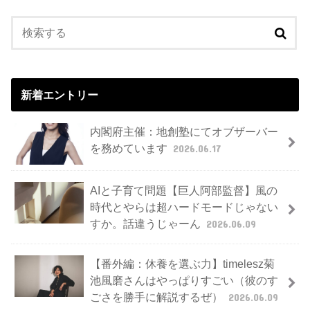
新着エントリー
内閣府主催：地創塾にてオブザーバー
を務めています
2026.06.17
AIと子育て問題【巨人阿部監督】風の
時代とやらは超ハードモードじゃない
すか。話違うじゃーん
2026.06.09
【番外編：休養を選ぶ力】timelesz菊
池風磨さんはやっぱりすごい（彼のす
ごさを勝手に解説するぜ）
2026.06.09