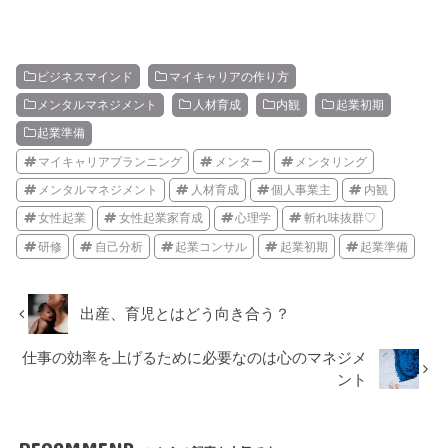
ビジネスマインド
マイキャリアの作り方
メンタルマネジメント
人材育成
内観
起業初期
起業準備
マイキャリアプランニング
メンター
メンタリング
メンタルマネジメント
人材育成
個人事業主
内観
女性起業
女性起業家育成
心理学
斬れ味抜群♡
研修
自己分析
起業コンサル
起業初期
起業準備
出産、育児とはどう向き合う？
仕事の効率を上げるために必要なのは心のマネジメ
ント