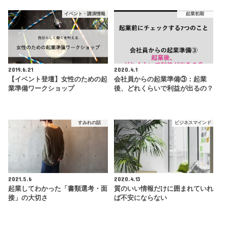
イベント・講演情報
起業初期
2019.6.21
2020.4.1
【イベント登壇】女性のための起
会社員からの起業準備③：起業
業準備ワークショップ
後、どれくらいで利益が出るの？
すみれの話
ビジネスマインド
2021.5.6
2020.4.13
起業してわかった「書類選考・面
質のいい情報だけに囲まれていれ
接」の大切さ
ば不安にならない