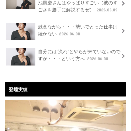
池風磨さんはやっぱりすごい（彼のす
ごさを勝手に解説するぜ）
2026.06.09
残念ながら・・・勢いでとった仕事は
続かない
2026.06.08
自分には”流れ”とやらが来ていないので
すが・・・という方へ
2026.06.08
登壇実績