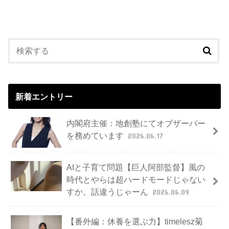
新着エントリー
内閣府主催：地創塾にてオブザーバー
を務めています
2026.06.17
AIと子育て問題【巨人阿部監督】風の
時代とやらは超ハードモードじゃない
すか。話違うじゃーん
2026.06.09
【番外編：休養を選ぶ力】timelesz菊