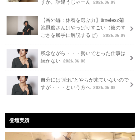
すか。話違うじゃーん
2026.06.09
【番外編：休養を選ぶ力】timelesz菊
池風磨さんはやっぱりすごい（彼のす
ごさを勝手に解説するぜ）
2026.06.09
残念ながら・・・勢いでとった仕事は
続かない
2026.06.08
自分には”流れ”とやらが来ていないので
すが・・・という方へ
2026.06.08
登壇実績