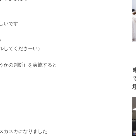
しいです
）
ルしてくださーい）
うかの判断）を実施す
ると
スカスカになりました