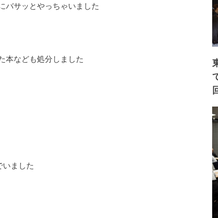
にバサッとやっちゃい
ました
た本なども処分しまし
た
でいました