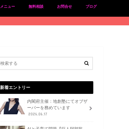
のメニュー
無料相談
お問合せ
ブログ
新着エントリー
内閣府主催：地創塾にてオブザ
ーバーを務めています
2026.06.17