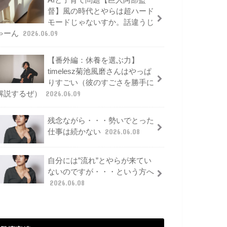
AIと子育て問題【巨人阿部監
督】風の時代とやらは超ハード
モードじゃないすか。話違うじ
ゃーん
2026.06.09
【番外編：休養を選ぶ力】
timelesz菊池風磨さんはやっぱ
りすごい（彼のすごさを勝手に
解説するぜ）
2026.06.09
残念ながら・・・勢いでとった
仕事は続かない
2026.06.08
自分には”流れ”とやらが来てい
ないのですが・・・という方へ
2026.06.08