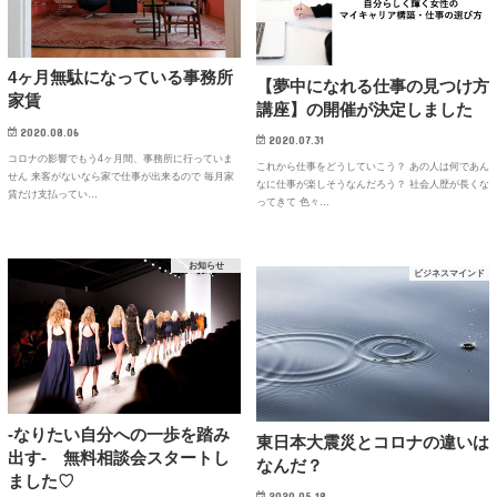
4ヶ月無駄になっている事務所
【夢中になれる仕事の見つけ方
家賃
講座】の開催が決定しました
2020.08.06
2020.07.31
コロナの影響でもう4ヶ月間、事務所に行っていま
これから仕事をどうしていこう？ あの人は何であん
せん 来客がないなら家で仕事が出来るので 毎月家
なに仕事が楽しそうなんだろう？ 社会人歴が長くな
賃だけ支払ってい…
ってきて 色々…
お知らせ
ビジネスマインド
-なりたい自分への一歩を踏み
東日本大震災とコロナの違いは
出す- 無料相談会スタートし
なんだ？
ました♡
2020.05.18