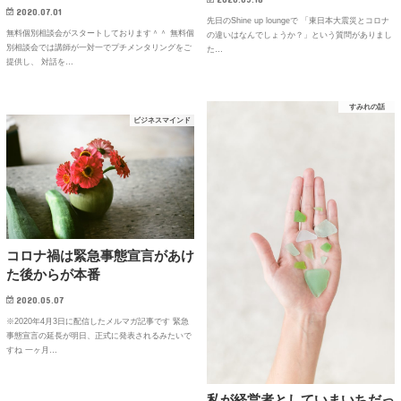
2020.07.01
先日のShine up loungeで 「東日本大震災とコロナ
無料個別相談会がスタートしております＾＾ 無料個
の違いはなんでしょうか？」という質問がありまし
別相談会では講師が一対一でプチメンタリングをご
た…
提供し、 対話を…
すみれの話
ビジネスマインド
コロナ禍は緊急事態宣言があけ
た後からが本番
2020.05.07
※2020年4月3日に配信したメルマガ記事です 緊急
事態宣言の延長が明日、正式に発表されるみたいで
すね 一ヶ月…
私が経営者としていまいちだっ