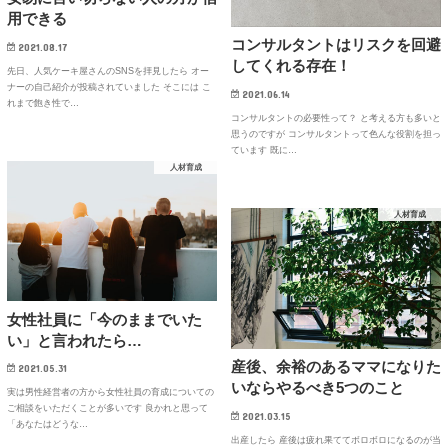
用できる
コンサルタントはリスクを回避
2021.08.17
してくれる存在！
先日、人気ケーキ屋さんのSNSを拝見したら オー
ナーの自己紹介が投稿されていました そこには こ
2021.06.14
れまで飽き性で…
コンサルタントの必要性って？ と考える方も多いと
思うのですが コンサルタントって色んな役割を担っ
ています 既に…
人材育成
人材育成
女性社員に「今のままでいた
い」と言われたら…
産後、余裕のあるママになりた
2021.05.31
いならやるべき5つのこと
実は男性経営者の方から女性社員の育成についての
ご相談をいただくことが多いです 良かれと思って
2021.03.15
「あなたはどうな…
出産したら 産後は疲れ果ててボロボロになるのが当