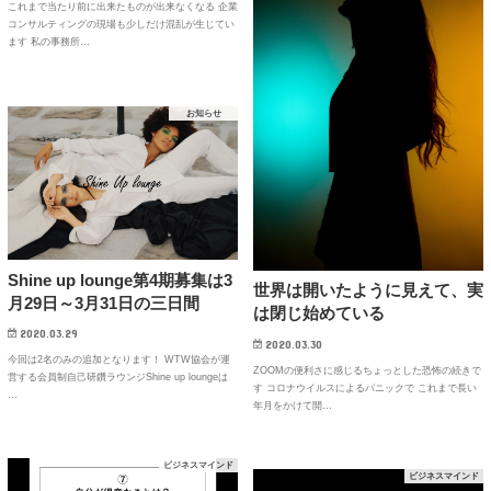
これまで当たり前に出来たものが出来なくなる 企業
コンサルティングの現場も少しだけ混乱が生じてい
ます 私の事務所…
お知らせ
Shine up lounge第4期募集は3
世界は開いたように見えて、実
月29日～3月31日の三日間
は閉じ始めている
2020.03.29
2020.03.30
今回は2名のみの追加となります！ WTW協会が運
ZOOMの便利さに感じるちょっとした恐怖の続きで
営する会員制自己研鑽ラウンジShine up loungeは
す コロナウイルスによるパニックで これまで長い
…
年月をかけて開…
ビジネスマインド
ビジネスマインド