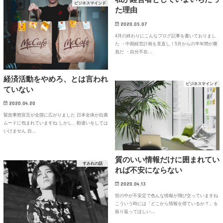
ビジネスマインド
た理由
2020.05.07
4月の終わりにこんなブログ記事を書いておりまし
た ・中期経営計画を見直し！5月からの半年間が勝
負だ ・自分不在…
経済活動をやめろ、とは言われ
ビジネスマインド
ていない
2020.04.20
緊急事態宣言が全国に広がりました 日本全体が自粛
ムードに包まれていますね しかし、勘違いをしては
いけません 自…
質のいい情報だけに囲まれてい
すみれの話
れば不安にならない
2020.04.13
世の中が不安定で色んな情報が飛び交っていますね
こういう時には「どこから情報を得ているか？」を
振り返ってほしい…