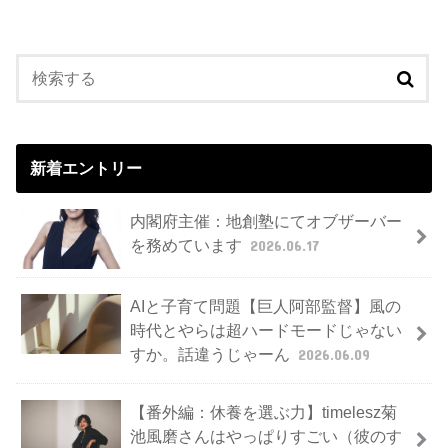
新着エントリー
内閣府主催：地創塾にてオブザーバー
を務めています
2026.06.17
AIと子育て問題【巨人阿部監督】風の
時代とやらは超ハードモードじゃない
すか。話違うじゃーん
2026.06.09
【番外編：休養を選ぶ力】timelesz菊
池風磨さんはやっぱりすごい（彼のす