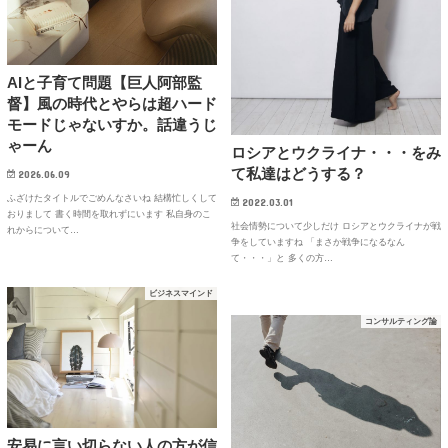
AIと子育て問題【巨人阿部監
督】風の時代とやらは超ハード
モードじゃないすか。話違うじ
ゃーん
ロシアとウクライナ・・・をみ
て私達はどうする？
2026.06.09
ふざけたタイトルでごめんなさいね 結構忙しくして
2022.03.01
おりまして 書く時間を取れずにいます 私自身のこ
社会情勢について少しだけ ロシアとウクライナが戦
れからについて…
争をしていますね 「まさか戦争になるなん
て・・・」と 多くの方…
ビジネスマインド
コンサルティング論
安易に言い切らない人の方が信