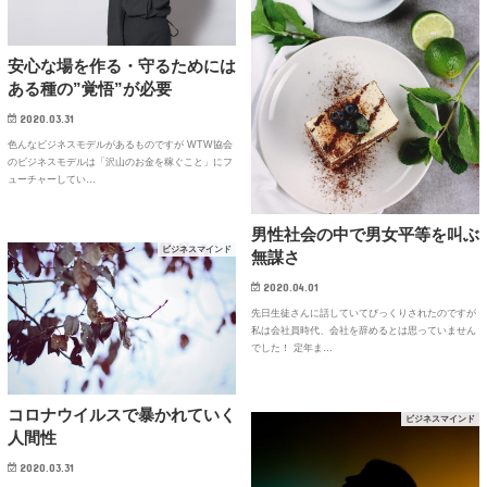
安心な場を作る・守るためには
ある種の”覚悟”が必要
2020.03.31
色んなビジネスモデルがあるものですが WTW協会
のビジネスモデルは「沢山のお金を稼ぐこと」にフ
ューチャーしてい…
男性社会の中で男女平等を叫ぶ
ビジネスマインド
無謀さ
2020.04.01
先日生徒さんに話していてびっくりされたのですが
私は会社員時代、会社を辞めるとは思っていません
でした！ 定年ま…
コロナウイルスで暴かれていく
ビジネスマインド
人間性
2020.03.31