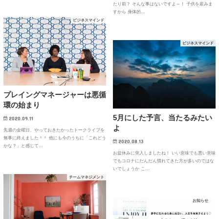
たり前？ そんな事はないですよ～！ 子供を産みま
すから 身体的…
ビジネスマインド
ビジネスマインド
プレイングマネージャーは悪循
環の始まり
5月にした予言、当たるみたい
2020.09.11
よ
先週の金曜日、やっておきたかったトークライブを
無事に終えました＾＾ 他にも今のうちに「これどう
2020.08.13
かな？」と感じて…
お盆休みに突入しましたね！ いい意味でも悪い意味
でもコロナにだんだん慣れてきた方が多いのではな
いでしょうか こ…
チームマネジメント
お知らせ