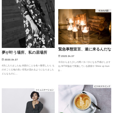
すみれの話
緊急事態宣言、遂に来るんだな
夢が叶う場所、私の居場所
2020.04.07
2020.04.07
今日からまた少しの間バタバタになる予感がします
4月に入りましたね 内部のことを色々整理したら も
ね WTW協会で実施している講座や Shine up loun
のすごく心地の良い空気が流れるようになりました
g…
どんなものに…
ビジネスマインド
コミュニケーション