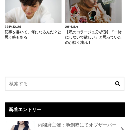
2019.12.20
2019.8.4
記事を書いて、何になるんだ？と
【私のコラージュ分析⑧】「一緒
思う時もある
にしないで欲しい」と思っていた
のが駄々洩れ！
新着エントリー
内閣府主催：地創塾にてオブザーバー