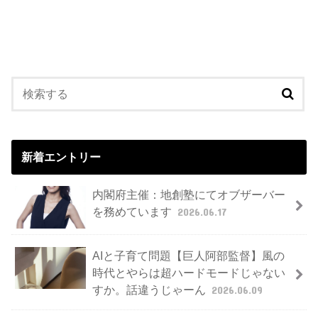
新着エントリー
内閣府主催：地創塾にてオブザーバー
を務めています
2026.06.17
AIと子育て問題【巨人阿部監督】風の
時代とやらは超ハードモードじゃない
すか。話違うじゃーん
2026.06.09