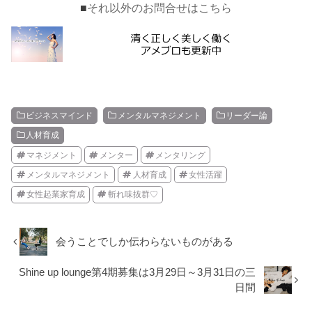
■
それ以外のお問合せはこちら
ビジネスマインド
メンタルマネジメント
リーダー論
人材育成
マネジメント
メンター
メンタリング
メンタルマネジメント
人材育成
女性活躍
女性起業家育成
斬れ味抜群♡
会うことでしか伝わらないものがある
Shine up lounge第4期募集は3月29日～3月31日の三
日間