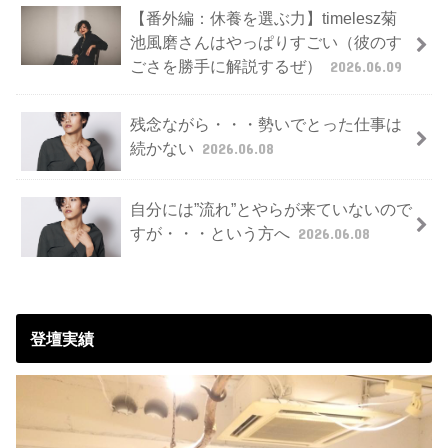
【番外編：休養を選ぶ力】timelesz菊
池風磨さんはやっぱりすごい（彼のす
ごさを勝手に解説するぜ）
2026.06.09
残念ながら・・・勢いでとった仕事は
続かない
2026.06.08
自分には”流れ”とやらが来ていないので
すが・・・という方へ
2026.06.08
登壇実績