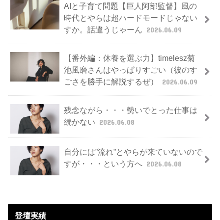
AIと子育て問題【巨人阿部監督】風の
時代とやらは超ハードモードじゃない
すか。話違うじゃーん
2026.06.09
【番外編：休養を選ぶ力】timelesz菊
池風磨さんはやっぱりすごい（彼のす
ごさを勝手に解説するぜ）
2026.06.09
残念ながら・・・勢いでとった仕事は
続かない
2026.06.08
自分には”流れ”とやらが来ていないので
すが・・・という方へ
2026.06.08
登壇実績