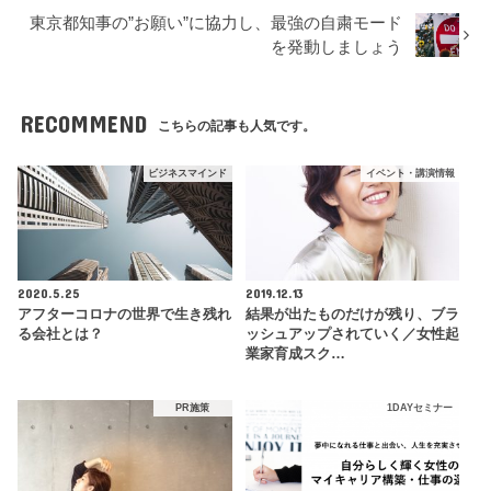
東京都知事の”お願い”に協力し、最強の自粛モード
を発動しましょう
RECOMMEND
こちらの記事も人気です。
ビジネスマインド
イベント・講演情報
2020.5.25
2019.12.13
アフターコロナの世界で生き残れ
結果が出たものだけが残り、ブラ
る会社とは？
ッシュアップされていく／女性起
業家育成スク…
PR施策
1DAYセミナー