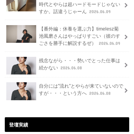
時代とやらは超ハードモードじゃない
すか。話違うじゃーん
2026.06.09
【番外編：休養を選ぶ力】timelesz菊
池風磨さんはやっぱりすごい（彼のす
ごさを勝手に解説するぜ）
2026.06.09
残念ながら・・・勢いでとった仕事は
続かない
2026.06.08
自分には”流れ”とやらが来ていないので
すが・・・という方へ
2026.06.08
登壇実績