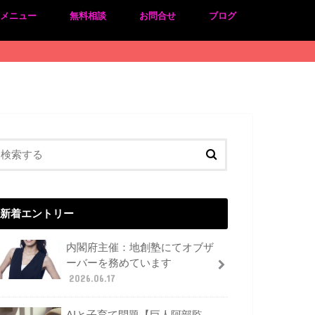
のメニュー
無料相談
お問合せ
ブログ
新着エントリー
内閣府主催：地創塾にてオブザ
ーバーを務めています
2026.06.17