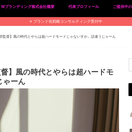
Wブランディング株式会社概要
代表プロフィール
ご提供中
プライバシーポリシー
特定商取引法に基づく表記
ブランド化戦略コンサルティング受付中
阿部監督】風の時代とやらは超ハードモードじゃないすか。話違うじゃーん
監督】風の時代とやらは超ハードモ
じゃーん