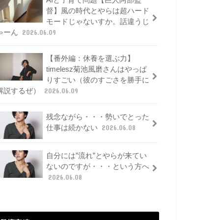
AIと子育て問題【巨人阿部監
督】風の時代とやらは超ハード
モードじゃないすか。話違うじ
ゃーん
2026.06.09
【番外編：休養を選ぶ力】
timelesz菊池風磨さんはやっぱ
りすごい（彼のすごさを勝手に
解説するぜ）
2026.06.09
残念ながら・・・勢いでとった
仕事は続かない
2026.06.08
自分には”流れ”とやらが来てい
ないのですが・・・という方へ
2026.06.08