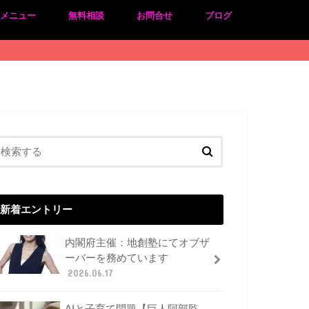
のメニュー
無料相談
お問合せ
ブログ
新着エントリー
内閣府主催：地創塾にてオブザ
ーバーを務めています
2026.06.17