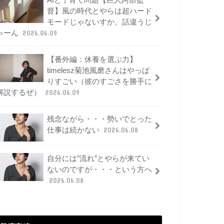
AIと子育て問題【巨人阿部監
督】風の時代とやらは超ハード
モードじゃないすか。話違うじ
ゃーん
2026.06.09
【番外編：休養を選ぶ力】
timelesz菊池風磨さんはやっぱ
りすごい（彼のすごさを勝手に
解説するぜ）
2026.06.09
残念ながら・・・勢いでとった
仕事は続かない
2026.06.08
自分には”流れ”とやらが来てい
ないのですが・・・という方へ
2026.06.08