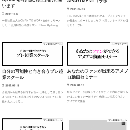
APARTMENTコラボ
います
2019.06.03
2019.11.16
TSUTAYA様とコラボ開催のグループメンタリング
の募集をスタートしました♡ ＜新しいキャリアを切
一般社団法人WOMAN TO WORK協会がリリース
り拓く プレ…
した 「会員制自己研鑽サロン Shine Up loung…
1DAYセミナー
プレ起業スクール
あなたのファンが出来るアメブ
自分の可能性と向き合うプレ起
ロ動画セミナー
業スクール
2017.06.12
2017.05.16
類似セミナーが頻発していますが この内容が学べる
会社員から起業を目指す女性へ 仕事として成り立つ
のはこのセミナーだけです 偽物にご注意ください
ようにしたい お客様に失礼のないようにしたい 家
アメブロで集客…
族や友人にも応…
プレ起業スクール
プレ起業スクール