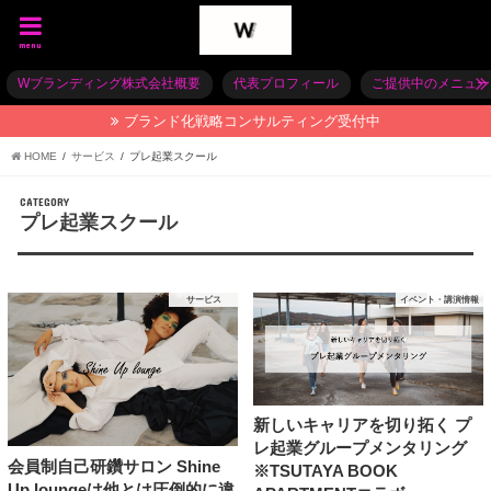
menu
Wブランディング株式会社概要
代表プロフィール
ご提供中のメニュー
ブランド化戦略コンサルティング受付中
HOME
サービス
プレ起業スクール
CATEGORY
プレ起業スクール
サービス
イベント・講演情報
新しいキャリアを切り拓く プ
レ起業グループメンタリング
会員制自己研鑽サロン Shine
※TSUTAYA BOOK
Up loungeは他とは圧倒的に違