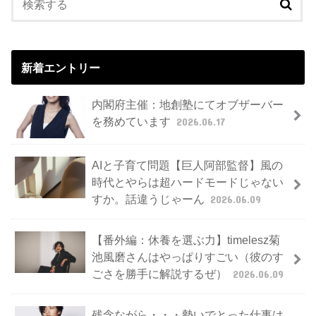
新着エントリー
内閣府主催：地創塾にてオブザーバー
を務めています
2026.06.17
AIと子育て問題【巨人阿部監督】風の
時代とやらは超ハードモードじゃない
すか。話違うじゃーん
2026.06.09
【番外編：休養を選ぶ力】timelesz菊
池風磨さんはやっぱりすごい（彼のす
ごさを勝手に解説するぜ）
2026.06.09
残念ながら・・・勢いでとった仕事は