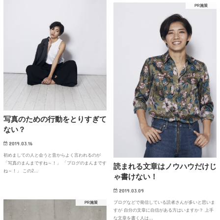
PR施策
写真のための行動をとりすぎて
ない？
2019.03.16
初めましての人と会うと昔からよく言われるのが
「写真のまんまですね～！」 「ブログのまんまです
読まれる文章はノウハウだけじ
ね～！」 この2…
ゃ書けない！
2019.03.09
ブログなどで発信している読者さんが多いと思いま
PR施策
すが 自分の文章に自信がある方はいますか？ 上手
な文章を書く人は…