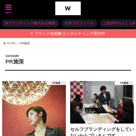
menu
Wブランディング株式会社概要
代表プロフィール
ご提供中のメニュー
ブランド化戦略コンサルティング受付中
HOME
PR施策
CATEGORY
PR施策
PR施策
PR施策
セルフブランディングをしてい
ないからブレるんです