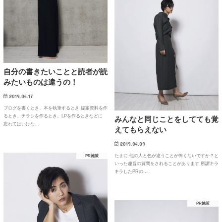
自分の書きたいことと読者が読
みたいものは違うの！
2019.04.17
ブログを書くとき、本を執筆するとき 提案資料を作
るとき、チラシを作るとき、LPを作るときなどに
みんなと同じことをしてても覚
忘れてはいけな…
えてもらえない
2019.04.09
たまに 他の人と色が違うことが怖くないですか？と
PR施策
いった趣旨の質問をされることがあります 所謂キラ
キラしたPRの…
PR施策