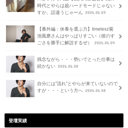
時代とやらは超ハードモードじゃない
すか。話違うじゃーん
2026.06.09
【番外編：休養を選ぶ力】timelesz菊
池風磨さんはやっぱりすごい（彼のす
ごさを勝手に解説するぜ）
2026.06.09
残念ながら・・・勢いでとった仕事は
続かない
2026.06.08
自分には”流れ”とやらが来ていないので
すが・・・という方へ
2026.06.08
登壇実績