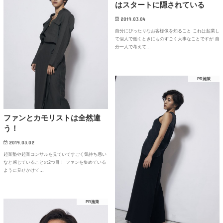
はスタートに隠されている
2019.03.04
自分にぴったりなお客様像を知ること これは起業し
て個人で働くときにものすごく大事なことですが 自
分一人で考えて…
PR施策
ファンとカモリストは全然違
う！
2019.03.02
起業塾や起業コンサルを見ていてすごく気持ち悪い
なと感じていることの2つ目！ ファンを集めている
ように見せかけて…
PR施策