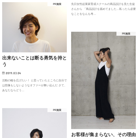
先日女性起業家育成スクールの商品設計を見た生徒
PR施策
さんから 「商品設計を舐めてました…私ったら必要
なことをなんも考…
PR施策
出来ないことは断る勇気を持と
う
2019.03.04
活動の幅を広げたい！ と思っていたところに自分で
は想像もしないようなオファーが舞い込んだ さて、
あなたならどう…
PR施策
お客様が集まらない、その理由