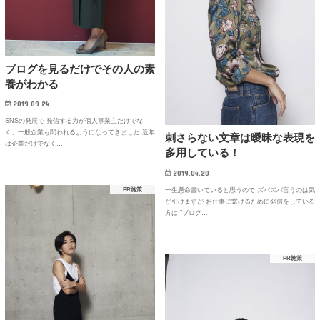
ブログを見るだけでその人の素
養がわかる
2019.09.24
SNSの発展で 発信する力が個人事業主だけでな
く、一般企業も問われるようになってきました 近年
刺さらない文章は曖昧な表現を
は企業だけでなく…
多用している！
2019.04.20
一生懸命書いていると思うので ズバズバ言うのは気
PR施策
が引けますが お仕事に繋げるために発信をしている
方は ”ブログ…
PR施策