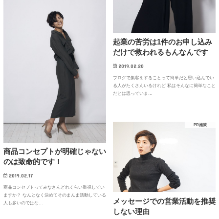
起業の苦労は1件のお申し込み
だけで救われるもんなんです
2019.02.20
ブログで集客をすることって簡単だと思い込んでい
る人がたくさんいるけれど 私はそんなに簡単なこと
だとは思っていま…
PR施策
商品コンセプトが明確じゃない
のは致命的です！
2019.02.17
商品コンセプトってみなさんどれくらい重視してい
ますか？ なんとなく決めてそのまんま活動している
メッセージでの営業活動を推奨
人も多いのではな…
しない理由