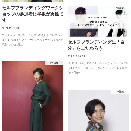
セルフブランディングワークシ
PR施策
ョップの参加者は半数が男性で
す
2019.10.04
ワークショップに続々とお申込みをいただいており
ます！ 今回イベントページのヘッダーをちょっと挑
セルフブランディングに「自
戦的なものに仕上…
分」をこだわろう
2019.10.01
10月11日（金）の夜にスペシャルなイベントが決定
PR施策
しました♡！ 自分らしく働きたい 自分らしく輝き
たい ”自分…
PR施策