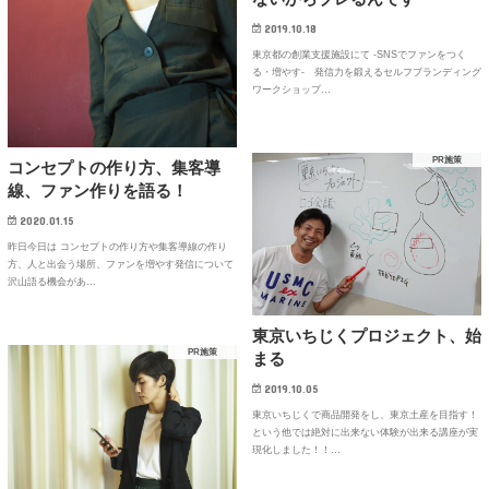
2019.10.18
東京都の創業支援施設にて ‐SNSでファンをつく
る・増やす‐ 発信力を鍛えるセルフブランディング
ワークショップ…
PR施策
コンセプトの作り方、集客導
線、ファン作りを語る！
2020.01.15
昨日今日は コンセプトの作り方や集客導線の作り
方、人と出会う場所、ファンを増やす発信について
沢山語る機会があ…
東京いちじくプロジェクト、始
PR施策
まる
2019.10.05
東京いちじくで商品開発をし、東京土産を目指す！
という他では絶対に出来ない体験が出来る講座が実
現化しました！！…