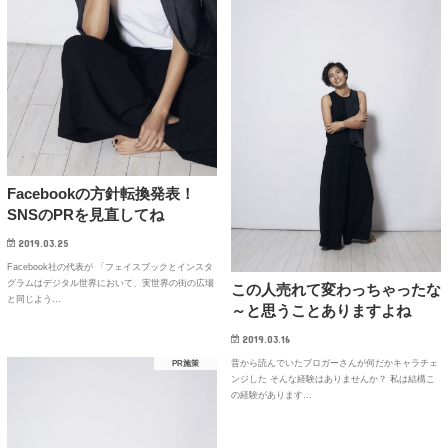
Facebookの方針転換発表！
SNSのPRを見直してね
2019.03.25
Facebook社の代表が 「フェイスブックとインスタ
グラムはデジタル世界において、実世界の街の広場
この人売れて変わっちゃったな
と同じよう…
～と思うことありますよね
2019.03.16
昔から読んでいたブロガーさんが何だかキャラチェ
PR施策
ンジした そんな経験はありませんか？ 私は結構こ
の経験があります…