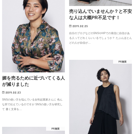
売り込んでいませんか？と不安
な人は大概PR不足です！
2019.02.25
自分のブログなどのSNSやHPでの発信に自信があ
る人ってどれくらいいるでしょうか？ たぶんほとん
どの人が自信が…
PR施策
媚を売るために近づいてくる人
が減りました
2019.02.23
SNSの使い方を悩んでいる女性起業家さんに 色ん
な所で伝えているのですが SNSの使い方を研究し
て 書く文章を…
PR施策