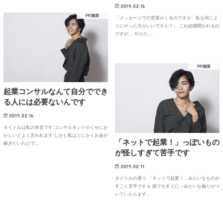
2019.02.16
PR施策
「メッセージでの営業がくるのですが、私も同じよ
うにやった方がいいですか？」 これ結構聞かれるの
ですが… やりた…
PR施策
起業コンサルなんて自分ででき
る人には必要ないんです
2019.02.16
タイトルは私の本音です コンサルタントのくせにお
かしいとよく言われます しかし私はとにかくお金が
「ネットで起業！」っぽいもの
稼ぎたいわけで…
が怪しすぎて苦手です
2019.02.11
タイトルの通り 「ネットで起業！」みたいなものが
すごく苦手ですｗ 誰でもすぐに～みたいな煽りがつ
いていたらます…