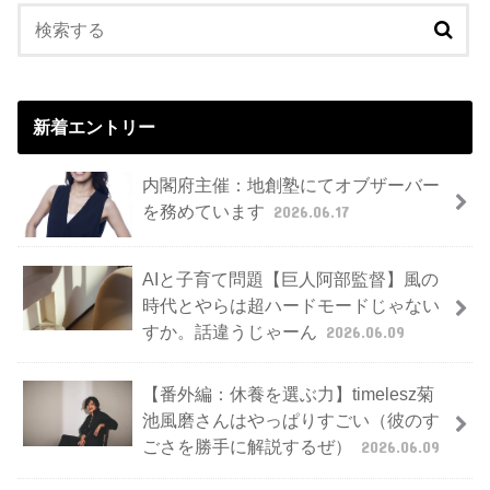
新着エントリー
内閣府主催：地創塾にてオブザーバー
を務めています
2026.06.17
AIと子育て問題【巨人阿部監督】風の
時代とやらは超ハードモードじゃない
すか。話違うじゃーん
2026.06.09
【番外編：休養を選ぶ力】timelesz菊
池風磨さんはやっぱりすごい（彼のす
ごさを勝手に解説するぜ）
2026.06.09