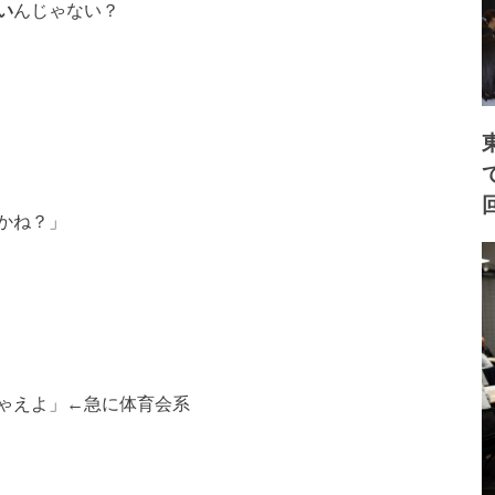
い
んじゃない？
かね？」
ゃえよ」←急に体育会系