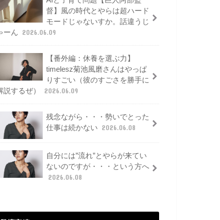
AIと子育て問題【巨人阿部監
督】風の時代とやらは超ハード
モードじゃないすか。話違うじ
ゃーん
2026.06.09
【番外編：休養を選ぶ力】
timelesz菊池風磨さんはやっぱ
りすごい（彼のすごさを勝手に
解説するぜ）
2026.06.09
残念ながら・・・勢いでとった
仕事は続かない
2026.06.08
自分には”流れ”とやらが来てい
ないのですが・・・という方へ
2026.06.08