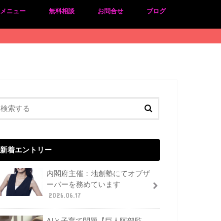
のメニュー
無料相談
お問合せ
ブログ
新着エントリー
内閣府主催：地創塾にてオブザ
ーバーを務めています
2026.06.17