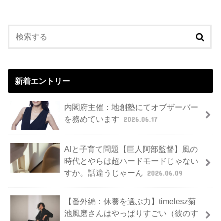
新着エントリー
内閣府主催：地創塾にてオブザーバー
を務めています
2026.06.17
AIと子育て問題【巨人阿部監督】風の
時代とやらは超ハードモードじゃない
すか。話違うじゃーん
2026.06.09
【番外編：休養を選ぶ力】timelesz菊
池風磨さんはやっぱりすごい（彼のす