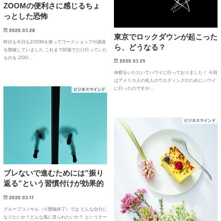
ZOOMの便利さに感じるちょ
っとした恐怖
2020.03.28
東京でロックダウンが起こった
昨日も今日もZOOMを使ってワークショップや講座
ら、どうなる？
を開催していました これまで対面でだけ行っていた
ものを ZOO…
2020.03.25
休暇をいただいてハワイに行っておりました！ 今回
はアメリカ人の友人のウエディングのためにハワイ
に行ったのですが…
ビジネスマインド
ビジネスマインド
ブレないで進むためには”振り
返る”という習慣付けが効果的
2020.03.17
グループコンサル（※開催終了）では どんな自分に
なりたいか？どんな風に見られたいか？ というテー