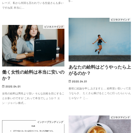
g…
レーズ、私から何回も言われている生徒さんも多い
ですね笑 本当に…
ビジネスマインド
ビジネスマインド
あなたの給料はどうやったら上
働く女性の給料は本当に安いの
がるのか？
か？
2020.04.01
2020.04.01
最初に結論を申し上げますと… 給料安い安いって言
うならさ、 たくさん稼げるところに行ったらいいん
女性の給料は男性より安い そんな比較を目にするこ
じゃない？ こ…
とが多いのですが これって本当でしょうか？ エ
ン・ジャパン株式…
ビジネスマインド
インナーブランディング