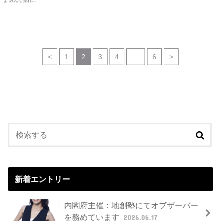
よ みんな売れ…
<
1
2
3
4
…
6
>
新着エントリー
内閣府主催：地創塾にてオブザーバー
を務めています
2026.06.17