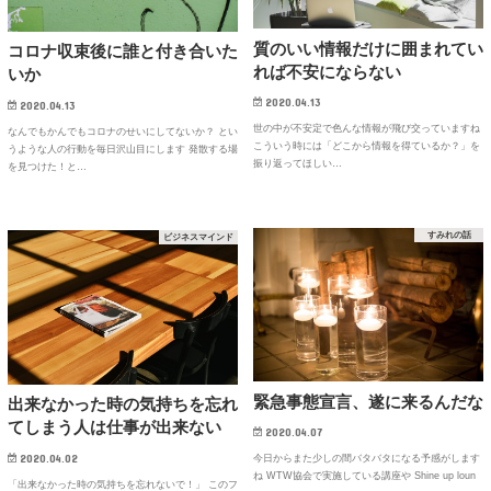
質のいい情報だけに囲まれてい
コロナ収束後に誰と付き合いた
れば不安にならない
いか
2020.04.13
2020.04.13
世の中が不安定で色んな情報が飛び交っていますね
なんでもかんでもコロナのせいにしてないか？ とい
こういう時には「どこから情報を得ているか？」を
うような人の行動を毎日沢山目にします 発散する場
振り返ってほしい…
を見つけた！と…
すみれの話
ビジネスマインド
緊急事態宣言、遂に来るんだな
出来なかった時の気持ちを忘れ
てしまう人は仕事が出来ない
2020.04.07
2020.04.02
今日からまた少しの間バタバタになる予感がします
ね WTW協会で実施している講座や Shine up loun
「出来なかった時の気持ちを忘れないで！」 このフ