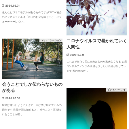
2020.03.31
色んなビジネスモデルがあるものですが WTW協会
のビジネスモデルは「沢山のお金を稼ぐこと」にフ
ューチャーしてい…
コロナウイルスで暴かれていく
コミュニケーション
人間性
2020.03.31
これまで当たり前に出来たものが出来なくなる 企業
コンサルティングの現場も少しだけ混乱が生じてい
ます 私の事務所…
会うことでしか伝わらないもの
がある
ビジネスマインド
2020.03.30
世界は開いたように見えて、実は閉じ始めているの
続きです 世界が閉じ始めると、 会うこと・直接触
れ合うことが難し…