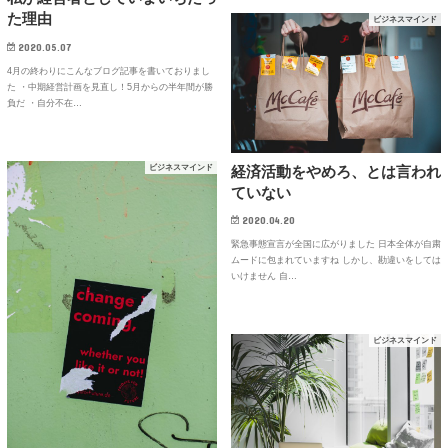
た理由
ビジネスマインド
2020.05.07
4月の終わりにこんなブログ記事を書いておりまし
た ・中期経営計画を見直し！5月からの半年間が勝
負だ ・自分不在…
ビジネスマインド
経済活動をやめろ、とは言われ
ていない
2020.04.20
緊急事態宣言が全国に広がりました 日本全体が自粛
ムードに包まれていますね しかし、勘違いをしては
いけません 自…
ビジネスマインド