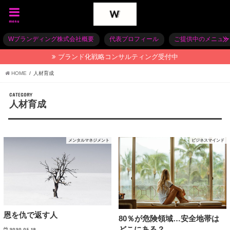
menu
Wブランディング株式会社概要
代表プロフィール
ご提供中のメニュー
ブランド化戦略コンサルティング受付中
HOME
人材育成
CATEGORY
人材育成
メンタルマネジメント
ビジネスマインド
恩を仇で返す人
80％が危険領域…安全地帯は
どこにある？
2020.05.18