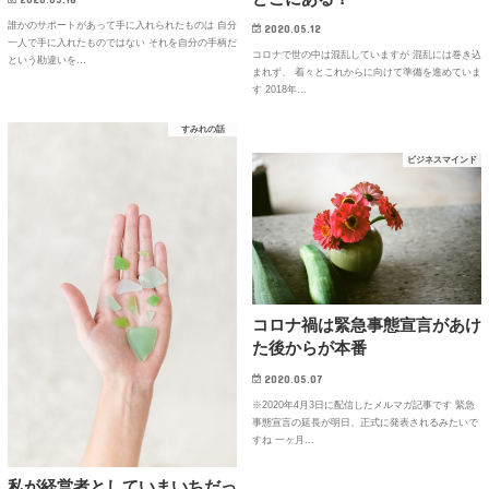
誰かのサポートがあって手に入れられたものは 自分
2020.05.12
一人で手に入れたものではない それを自分の手柄だ
コロナで世の中は混乱していますが 混乱には巻き込
という勘違いを…
まれず、 着々とこれからに向けて準備を進めていま
す 2018年…
すみれの話
ビジネスマインド
コロナ禍は緊急事態宣言があけ
た後からが本番
2020.05.07
※2020年4月3日に配信したメルマガ記事です 緊急
事態宣言の延長が明日、正式に発表されるみたいで
すね 一ヶ月…
私が経営者としていまいちだっ