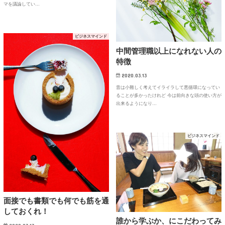
マを議論してい…
ビジネスマインド
中間管理職以上になれない人の
特徴
2020.03.13
昔は小難しく考えてイライラして悪循環になってい
ることが多かったけれど 今は前向きな頭の使い方が
出来るようになり…
ビジネスマインド
面接でも書類でも何でも筋を通
しておくれ！
誰から学ぶか、にこだわってみ