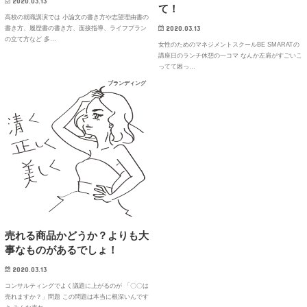
2020.03.13
て！
高校の就職講演では 小論文の書き方や志望理由書の
2020.03.13
書き方、履歴書の書き方、面接指導、ライフプラン
の立て方など 多…
女性のためのマネジメントスクールBE SMARATの
講座日のランチ休憩の一コマ なんか左肩がすごいこ
ってて困っ…
ブランディング
売れる商品かどうか？よりも大
事なものがあるでしょ！
2020.03.13
コンサルティングでよく議題に上がるのが 「〇〇は
売れますか？」問題 この問題は本当に根深いんです