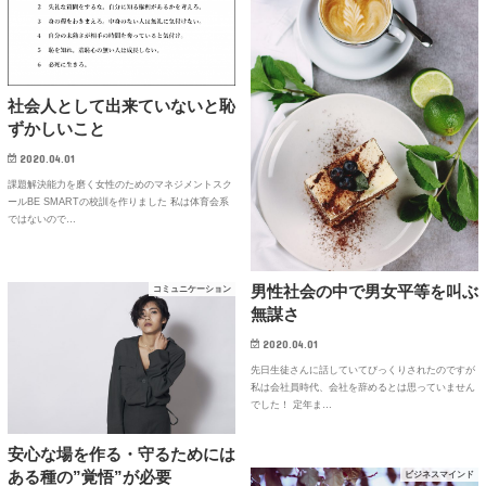
社会人として出来ていないと恥
ずかしいこと
2020.04.01
課題解決能力を磨く女性のためのマネジメントスク
ールBE SMARTの校訓を作りました 私は体育会系
ではないので…
男性社会の中で男女平等を叫ぶ
コミュニケーション
無謀さ
2020.04.01
先日生徒さんに話していてびっくりされたのですが
私は会社員時代、会社を辞めるとは思っていません
でした！ 定年ま…
安心な場を作る・守るためには
ある種の”覚悟”が必要
ビジネスマインド