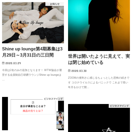
お知らせ
Shine up lounge第4期募集は3
月29日～3月31日の三日間
世界は開いたように見えて、実
は閉じ始めている
2020.03.29
今回は2名のみの追加となります！ WTW協会が運
2020.03.30
営する会員制自己研鑽ラウンジShine up loungeは
ZOOMの便利さに感じるちょっとした恐怖の続きで
…
す コロナウイルスによるパニックで これまで長い
年月をかけて開…
ビジネスマインド
ビジネスマインド