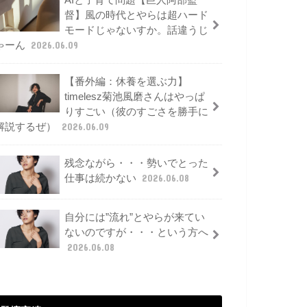
AIと子育て問題【巨人阿部監
督】風の時代とやらは超ハード
モードじゃないすか。話違うじ
ゃーん
2026.06.09
【番外編：休養を選ぶ力】
timelesz菊池風磨さんはやっぱ
りすごい（彼のすごさを勝手に
解説するぜ）
2026.06.09
残念ながら・・・勢いでとった
仕事は続かない
2026.06.08
自分には”流れ”とやらが来てい
ないのですが・・・という方へ
2026.06.08