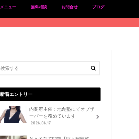
のメニュー
無料相談
お問合せ
ブログ
新着エントリー
内閣府主催：地創塾にてオブザ
ーバーを務めています
2026.06.17