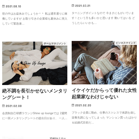
2021.03.21
2021.08.10
ターニングポイントなので 今まさにもがいていま
世の中はお盆休みでしょうか＾＾ 私は通常通りに稼
す！という方も多いかと思います 動いてはいる ど
働していますが お取り引きの企業様も夏休みに突入
うしたらいいかも…
していて緊急連…
ビジネスマインド
チームマネジメント
イケイケだからって優れた女性
絶不調を長引かせないメンタリ
起業家なわけじゃない
ングシート！
2021.02.20
2021.02.08
ブラック企業に勤め、仕事のストレスで体調を崩し
会員制自己研鑽ラウンジShine up loungeでは 2週間
栄養失調になってしまった マンション買ったばかり
に一回メンタリングシートの提出日があり、 一人…
＆結婚式目前だ…
1DAYセミナー