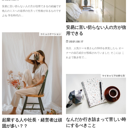
安易に言い切らない人の方が信用できるの続編です
他人のミスへの追求の仕方って性格が出るものです
よね 学生時代の…
安易に言い切らない人の方が信
用できる
コミュニケーション
2021.08.17
先日、人気ケーキ屋さんのSNSを拝見したら オー
ナーの自己紹介が投稿されていました そこには こ
れまで飽き性で…
マイキャリアの作り方
なんだか行き詰まって苦しい時
起業する人や社長・経営者は頑
にするべきこと
固が多い？？