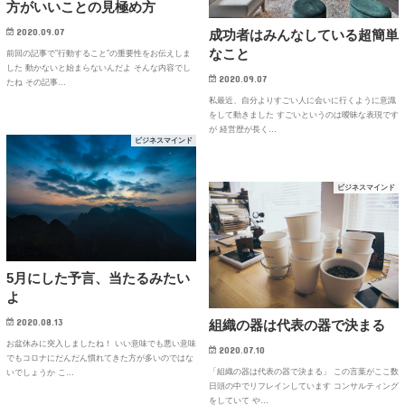
方がいいことの見極め方
2020.09.07
成功者はみんなしている超簡単
なこと
前回の記事で”行動すること”の重要性をお伝えしま
した 動かないと始まらないんだよ そんな内容でし
2020.09.07
たね その記事…
私最近、自分よりすごい人に会いに行くように意識
をして動きました すごいというのは曖昧な表現です
が 経営歴が長く…
ビジネスマインド
ビジネスマインド
5月にした予言、当たるみたい
よ
2020.08.13
組織の器は代表の器で決まる
お盆休みに突入しましたね！ いい意味でも悪い意味
2020.07.10
でもコロナにだんだん慣れてきた方が多いのではな
「組織の器は代表の器で決まる」 この言葉がここ数
いでしょうか こ…
日頭の中でリフレインしています コンサルティング
をしていて や…