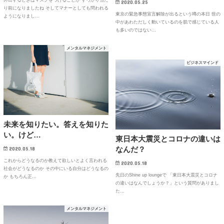
外出するときはマスクをつけることが すっかり当た
2020.05.25
り前になりましたね そしてマナーとしても問われる
東京の緊急事態宣言解除が出るという噂の本日 世の
ようになりまし…
中があわただしく動いているのを肌で感じている人
も多いのではない…
メンタルマネジメント
ビジネスマインド
未来を知りたい。答えを知りた
い。けど…
東日本大震災とコロナの違いは
なんだ？
2020.05.18
これからどうなるのか教えて欲しいとよく言われる
2020.05.18
社会がどうなるのか その中にいる自分はどうなるの
先日のShine up loungeで 「東日本大震災とコロナ
か もちろん正…
の違いはなんでしょうか？」という質問がありまし
た…
メンタルマネジメント