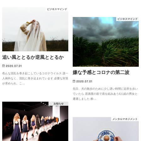
ビジネスマインド
ビジネスマインド
追い風ととるか逆風ととるか
2020.07.01
嫌な予感とコロナの第二波
色んな混乱を巻き起こしているコロナウイルス 誰一
人例外なく、混乱に巻き込まれています 必要な対策
2020.07.01
が求められ、こ…
先日、犬の散歩のために少し遅い時間に近所を歩い
ていたら 居酒屋の前で肩を組みあう4人組の男女と
遭遇しました 酔…
お知らせ
メンタルマネジメント