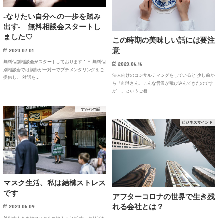
-なりたい自分への一歩を踏み
出す- 無料相談会スタートし
ました♡
この時期の美味しい話には要注
意
2020.07.01
無料個別相談会がスタートしております＾＾ 無料個
2020.06.16
別相談会では講師が一対一でプチメンタリングをご
法人向けのコンサルティングをしていると 少し前か
提供し、 対話を…
ら「能登さん、こんな営業が飛び込んできたのです
が…」というご相…
すみれの話
ビジネスマインド
マスク生活、私は結構ストレス
です
アフターコロナの世界で生き残
れる会社とは？
2020.06.09