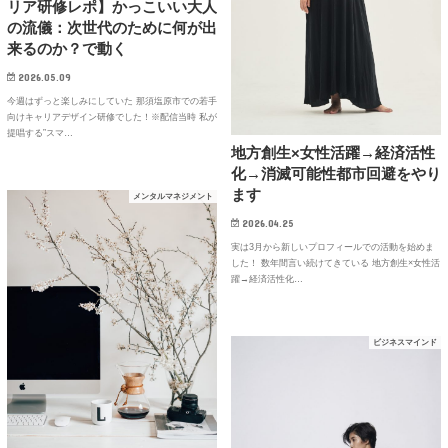
リア研修レポ】かっこいい大人
の流儀：次世代のために何が出
来るのか？で動く
2026.05.09
今週はずっと楽しみにしていた 那須塩原市での若手
向けキャリアデザイン研修でした！※配信当時 私が
提唱する”スマ…
地方創生×女性活躍→経済活性
化→消滅可能性都市回避をやり
ます
メンタルマネジメント
2026.04.25
実は3月から新しいプロフィールでの活動を始めま
した！ 数年間言い続けてきている 地方創生×女性活
躍→経済活性化…
ビジネスマインド