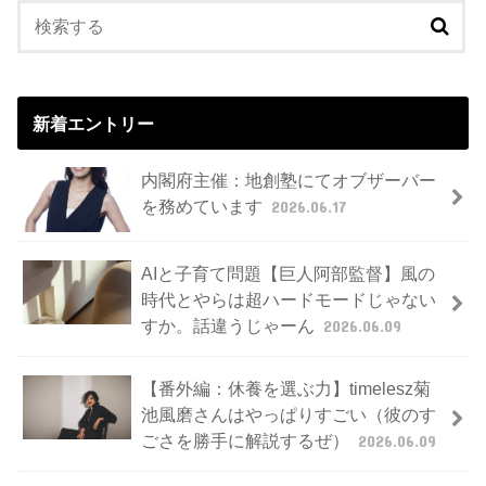
新着エントリー
内閣府主催：地創塾にてオブザーバー
を務めています
2026.06.17
AIと子育て問題【巨人阿部監督】風の
時代とやらは超ハードモードじゃない
すか。話違うじゃーん
2026.06.09
【番外編：休養を選ぶ力】timelesz菊
池風磨さんはやっぱりすごい（彼のす
ごさを勝手に解説するぜ）
2026.06.09