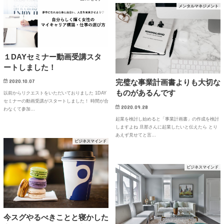
メンタルマネジメント
１DAYセミナー動画受講スタ
ートしました！
完璧な事業計画書よりも大切な
2020.10.07
ものがあるんです
以前からリクエストをいただいておりました 1DAY
セミナーの動画受講がスタートしました！ 時間が合
2020.09.28
わなくて参加…
起業を検討し始めると「事業計画書」の作成を検討
しますよね 旦那さんに起業したいと伝えたら とり
あえず見せてと言…
ビジネスマインド
ビジネスマインド
今スグやるべきことと寝かした