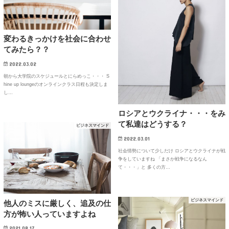
変わるきっかけを社会に合わせ
てみたら？？
2022.03.02
朝から大学院のスケジュールとにらめっこ・・・ S
hine up loungeのオンラインクラス日程も決定しま
し…
ロシアとウクライナ・・・をみ
て私達はどうする？
ビジネスマインド
2022.03.01
社会情勢について少しだけ ロシアとウクライナが戦
争をしていますね 「まさか戦争になるなん
て・・・」と 多くの方…
ビジネスマインド
他人のミスに厳しく、追及の仕
方が怖い人っていますよね
2021.08.17