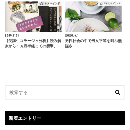
ビジネスマインド
ビジネスマインド
2019.7.31
2020.4.1
【受講生コラージュ分析】読み解
男性社会の中で男女平等を叫ぶ無
きから１ヵ月半経っての衝撃。
謀さ
新着エントリー