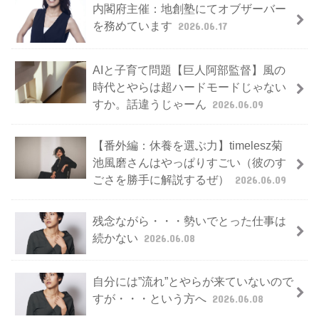
内閣府主催：地創塾にてオブザーバー
を務めています
2026.06.17
AIと子育て問題【巨人阿部監督】風の
時代とやらは超ハードモードじゃない
すか。話違うじゃーん
2026.06.09
【番外編：休養を選ぶ力】timelesz菊
池風磨さんはやっぱりすごい（彼のす
ごさを勝手に解説するぜ）
2026.06.09
残念ながら・・・勢いでとった仕事は
続かない
2026.06.08
自分には”流れ”とやらが来ていないので
すが・・・という方へ
2026.06.08