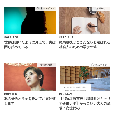
ビジネスマインド
お知らせ
2020.3.30
2020.2.15
世界は開いたように見えて、実は
結局最後はここだな♡と選ばれる
閉じ始めている
社会人のための学びの場
すみれの話
ビジネスマインド
2019.11.12
2026.5.9
私の覚悟と決意を改めてお届け致
【那須塩原市若手職員向けキャリ
します
ア研修レポ】かっこいい大人の流
儀：次世代の…