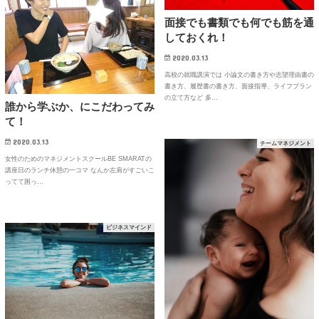
面接でも書類でも何でも筋を通
しておくれ！
2020.03.13
高校の就職講演では 小論文の書き方や志望理由書の
書き方、履歴書の書き方、面接指導、ライフプラン
の立て方など 多…
誰から学ぶか、にこだわってみ
て！
2020.03.13
チームマネジメント
女性のためのマネジメントスクールBE SMARATの
講座日のランチ休憩の一コマ なんか左肩がすごいこ
ってて困っ…
ビジネスマインド