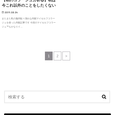
今これ以外のことをしたくない
2019.08.04
またまた私の脳内駄々洩れな内観マイセルフコラー
ジュを使った内観記事です 今回のマイセルフコラー
ジュ™もかなりイ…
1
2
>