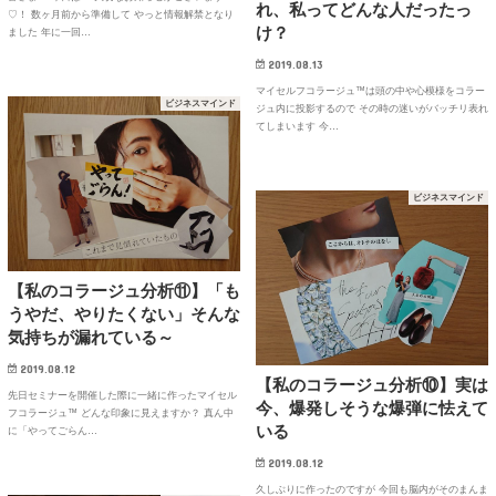
れ、私ってどんな人だったっ
♡！ 数ヶ月前から準備して やっと情報解禁となり
け？
ました 年に一回…
2019.08.13
マイセルフコラージュ™は頭の中や心模様をコラー
ビジネスマインド
ジュ内に投影するので その時の迷いがバッチリ表れ
てしまいます 今…
ビジネスマインド
【私のコラージュ分析⑪】「も
うやだ、やりたくない」そんな
気持ちが漏れている～
2019.08.12
【私のコラージュ分析⑩】実は
先日セミナーを開催した際に一緒に作ったマイセル
今、爆発しそうな爆弾に怯えて
フコラージュ™ どんな印象に見えますか？ 真ん中
いる
に「やってごらん…
2019.08.12
久しぶりに作ったのですが 今回も脳内がそのまんま