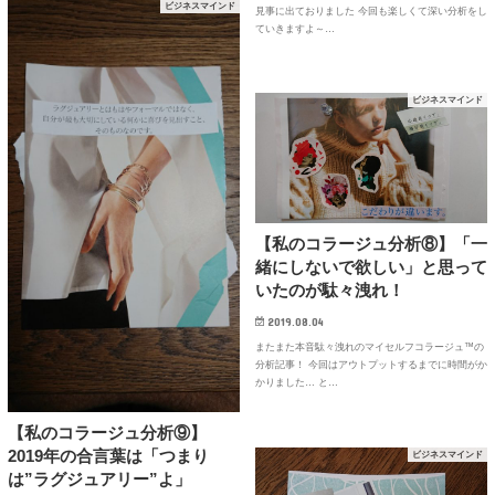
ビジネスマインド
見事に出ておりました 今回も楽しくて深い分析をし
ていきますよ～…
ビジネスマインド
【私のコラージュ分析⑧】「一
緒にしないで欲しい」と思って
いたのが駄々洩れ！
2019.08.04
またまた本音駄々洩れのマイセルフコラージュ™の
分析記事！ 今回はアウトプットするまでに時間がか
かりました… と…
【私のコラージュ分析⑨】
2019年の合言葉は「つまり
ビジネスマインド
は”ラグジュアリー”よ」