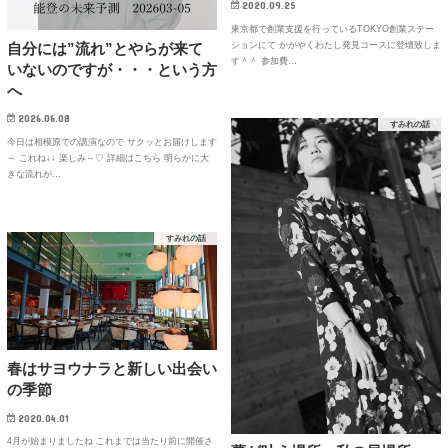
2020.09.25
東京都で創業支援を行っているTOKYO創業ステー
自分には”流れ”とやらが来て
ションにて かがやくわたし発見コースに登壇致しま
す＾＾ 参加費…
いないのですが・・・という方
へ
2026.06.08
すみれの話
今日は相模原での講演なので サクッとお届けします
～ これね↓↓ 楽しみ～♡ 詳細はこちら 明らかに大
きな流れが…
すみれの話
春はサヨウナラと新しい出会い
の季節
2020.04.01
4月が始まりましたね これまでは当たり前に開催さ