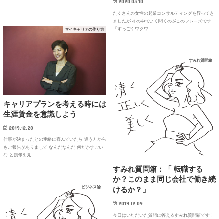
2020.03.10
たくさんの女性の起業コンサルティングを行ってき
ましたが その中でよく聞くのがこのフレーズです
「すっごくワクワ…
マイキャリアの作り方
すみれ質問箱
キャリアプランを考える時には
生涯賃金を意識しよう
2019.12.20
仕事が決まったとの連絡に喜んでいたら 違う方から
もご報告がありまして なんだなんだ 何だかすごい
な と携帯を見…
すみれ質問箱：「 転職する
か？このまま同じ会社で働き続
ビジネス論
けるか？」
2019.12.09
今日はいただいた質問に答えるすみれ質問箱です！