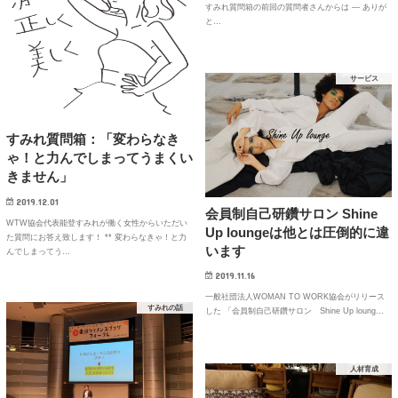
すみれ質問箱の前回の質問者さんからは — ありが
と…
サービス
すみれ質問箱：「変わらなき
ゃ！と力んでしまってうまくい
きません」
2019.12.01
会員制自己研鑽サロン Shine
WTW協会代表能登すみれが働く女性からいただい
Up loungeは他とは圧倒的に違
た質問にお答え致します！ ** 変わらなきゃ！と力
います
んでしまってう…
2019.11.16
一般社団法人WOMAN TO WORK協会がリリース
すみれの話
した 「会員制自己研鑽サロン Shine Up loung…
人材育成