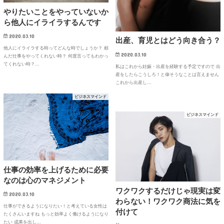
やりたいことをやっていないか
ら他人にイライラするんです
2020.03.10
出産、育児とはどう向き合う？
他人にイライラする時ってどんな時でしょうか？ 頼
2020.03.10
んだ仕事をやってくれない時？ 何度言ってもわかっ
てくれない時？…
私はこれから妊娠・出産を経験する予定ですので 出
産をしたらこうしろ！と偉そうなことは言えません
これから出産し…
ビジネスマインド
ビジネスマインド
仕事の効率を上げるために必要
なのは心のマネジメント
ワクワクするだけじゃ現実は変
2020.03.10
わらない！ワクワク商法に気を
仕事ができるようになりたい！と考えている女性は
付けて
たくさんいますね もっと効率よく働けるようになり
たい 成果を出し…