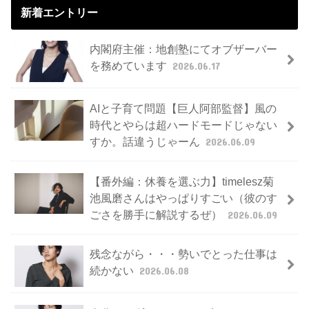
新着エントリー
内閣府主催：地創塾にてオブザーバー
を務めています
2026.06.17
AIと子育て問題【巨人阿部監督】風の
時代とやらは超ハードモードじゃない
すか。話違うじゃーん
2026.06.09
【番外編：休養を選ぶ力】timelesz菊
池風磨さんはやっぱりすごい（彼のす
ごさを勝手に解説するぜ）
2026.06.09
残念ながら・・・勢いでとった仕事は
続かない
2026.06.08