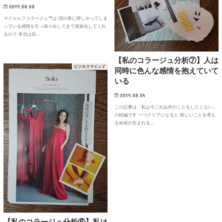
2019.08.08
マイセルフコラージュ™は 頭の奥に押しやってしま
っている感情を引っ張り出してきて視覚化してくれ
るので 本当は自…
【私のコラージュ分析⑦】人は
ビジネスマインド
同時に色んな感情を抱えていて
いる
2019.08.04
この記事は「私は今これ以外のことをしたくない」
の続編です 一つクリアになると 新しいことを考え
る余裕が生まれる…
【私のコラージュ分析⑥】私は