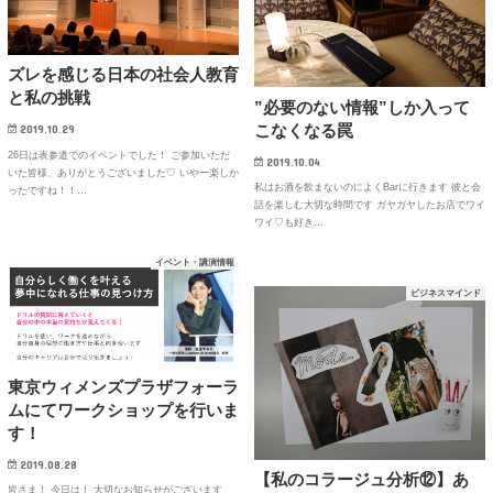
ズレを感じる日本の社会人教育
と私の挑戦
”必要のない情報”しか入って
こなくなる罠
2019.10.29
26日は表参道でのイベントでした！ ご参加いただ
2019.10.04
いた皆様、ありがとうございました♡ いやー楽しか
私はお酒を飲まないのによくBarに行きます 彼と会
ったですね！！…
話を楽しむ大切な時間です ガヤガヤしたお店でワイ
ワイ♡も好き…
イベント・講演情報
ビジネスマインド
東京ウィメンズプラザフォーラ
ムにてワークショップを行いま
す！
2019.08.28
【私のコラージュ分析⑫】あ
皆さま！ 今日は！ 大切なお知らせがございます