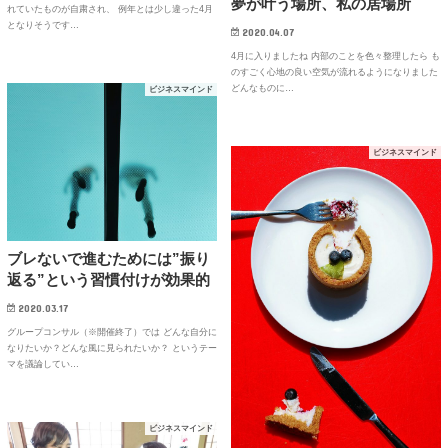
夢が叶う場所、私の居場所
れていたものが自粛され、 例年とは少し違った4月
となりそうです…
2020.04.07
4月に入りましたね 内部のことを色々整理したら も
のすごく心地の良い空気が流れるようになりました
どんなものに…
ビジネスマインド
ビジネスマインド
ブレないで進むためには”振り
返る”という習慣付けが効果的
2020.03.17
グループコンサル（※開催終了）では どんな自分に
なりたいか？どんな風に見られたいか？ というテー
マを議論してい…
ビジネスマインド