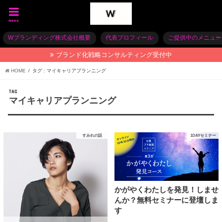
menu
Wブランディング株式会社概要
代表プロフィール
ご提供中のメニュー
ブランド化戦略コンサルティング受付中
HOME
タグ : マイキャリアプランニング
TAG
マイキャリアプランニング
すみれの話
1DAYセミナー
かがやくわたしを発見！しませ
んか？無料セミナーに登壇しま
す