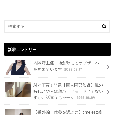
新着エントリー
内閣府主催：地創塾にてオブザーバー
を務めています
2026.06.17
AIと子育て問題【巨人阿部監督】風の
時代とやらは超ハードモードじゃない
すか。話違うじゃーん
2026.06.09
【番外編：休養を選ぶ力】timelesz菊