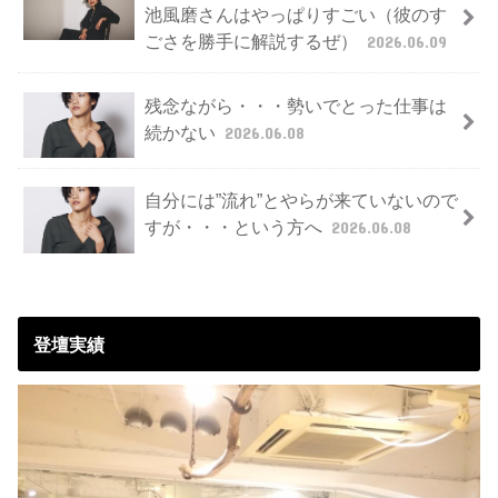
池風磨さんはやっぱりすごい（彼のす
ごさを勝手に解説するぜ）
2026.06.09
残念ながら・・・勢いでとった仕事は
続かない
2026.06.08
自分には”流れ”とやらが来ていないので
すが・・・という方へ
2026.06.08
登壇実績