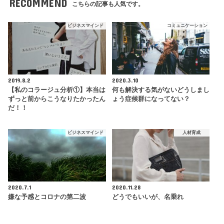
RECOMMEND
こちらの記事も人気です。
ビジネスマインド
コミュニケーション
2019.8.2
2020.3.10
【私のコラージュ分析①】本当は
何も解決する気がないどうしまし
ずっと前からこうなりたかったん
ょう症候群になってない？
だ！！
ビジネスマインド
人材育成
2020.7.1
2020.11.28
嫌な予感とコロナの第二波
どうでもいいが、名乗れ