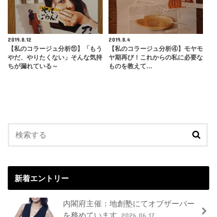
2019.8.12
2019.8.4
【私のコラージュ分析⑪】「もう
【私のコラージュ分析④】モヤモ
やだ、やりたくない」そんな気持
ヤ期再び！これからの私に必要な
ちが漏れている～
ものを教えて…
新着エントリー
内閣府主催：地創塾にてオブザーバー
を務めています
2026.06.17