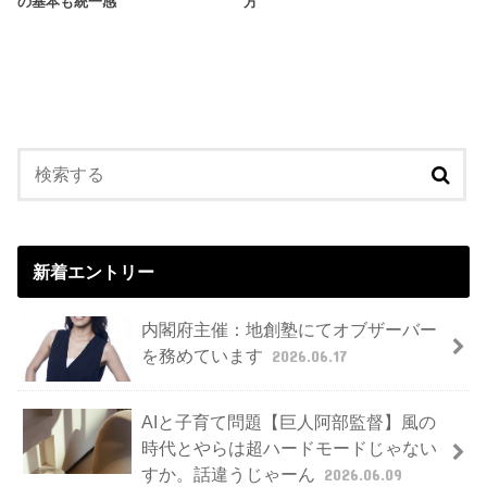
の基本も統一感
方
新着エントリー
内閣府主催：地創塾にてオブザーバー
を務めています
2026.06.17
AIと子育て問題【巨人阿部監督】風の
時代とやらは超ハードモードじゃない
すか。話違うじゃーん
2026.06.09