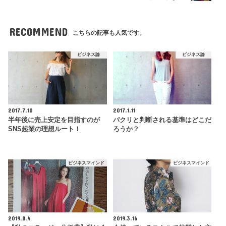
RECOMMEND
こちらの記事も人気です。
ビジネス論
ビジネス論
2017.7.10
2017.1.11
半年後に売上安定を目指すのが
パクリと判断される基準はどこだ
SNS起業の理想ルート！
ろうか？
ビジネスマインド
ビジネスマインド
2019.8.4
2019.3.16