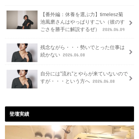
【番外編：休養を選ぶ力】timelesz菊
池風磨さんはやっぱりすごい（彼のす
ごさを勝手に解説するぜ）
2026.06.09
残念ながら・・・勢いでとった仕事は
続かない
2026.06.08
自分には”流れ”とやらが来ていないので
すが・・・という方へ
2026.06.08
登壇実績