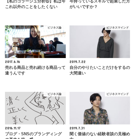
【私のコラージュ分析⑥】私は今
今持っているスキルで起業した方
これ以外のことをしたくない
がいいですか？
ビジネス論
ビジネスマインド
2017.6.16
2019.7.22
売れる商品と売れ続ける商品って
自分のやりたいことだけをするの
違うんです
大間違い
ビジネス論
ビジネスマインド
2016.11.17
2019.7.31
ブログ・SNSのブランディング
聞く価値のない経験者談の見極め