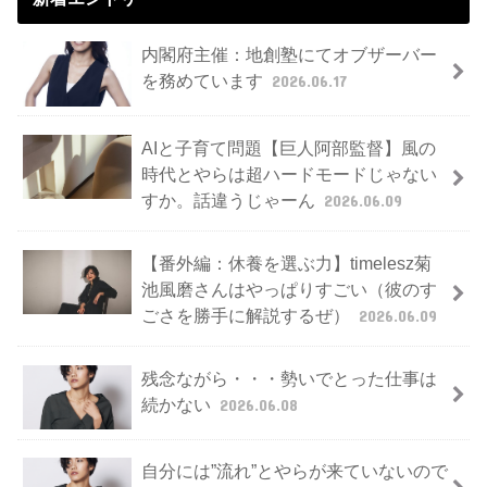
内閣府主催：地創塾にてオブザーバー
を務めています
2026.06.17
AIと子育て問題【巨人阿部監督】風の
時代とやらは超ハードモードじゃない
すか。話違うじゃーん
2026.06.09
【番外編：休養を選ぶ力】timelesz菊
池風磨さんはやっぱりすごい（彼のす
ごさを勝手に解説するぜ）
2026.06.09
残念ながら・・・勢いでとった仕事は
続かない
2026.06.08
自分には”流れ”とやらが来ていないので