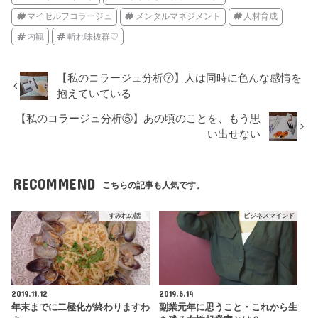
マイセルフコラージュ
メンタルマネジメント
人材育成
内観
斬れ味抜群♡
【私のコラージュ分析⑦】人は同時に色んな感情を
抱えていている
【私のコラージュ分析⑤】あの頃のことを、もう思
い出せない
RECOMMEND
こちらの記事も人気です。
すみれの話
ビジネスマインド
2019.11.12
2019.6.14
年末までに二極化が終わりますわ
副業元年に思うこと・これから生