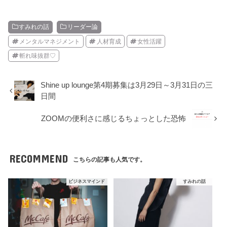
すみれの話
リーダー論
メンタルマネジメント
人材育成
女性活躍
斬れ味抜群♡
Shine up lounge第4期募集は3月29日～3月31日の三
日間
ZOOMの便利さに感じるちょっとした恐怖
RECOMMEND
こちらの記事も人気です。
ビジネスマインド
すみれの話