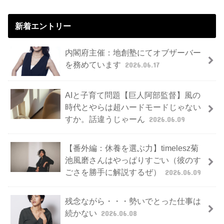
新着エントリー
内閣府主催：地創塾にてオブザーバー
を務めています
2026.06.17
AIと子育て問題【巨人阿部監督】風の
時代とやらは超ハードモードじゃない
すか。話違うじゃーん
2026.06.09
【番外編：休養を選ぶ力】timelesz菊
池風磨さんはやっぱりすごい（彼のす
ごさを勝手に解説するぜ）
2026.06.09
残念ながら・・・勢いでとった仕事は
続かない
2026.06.08