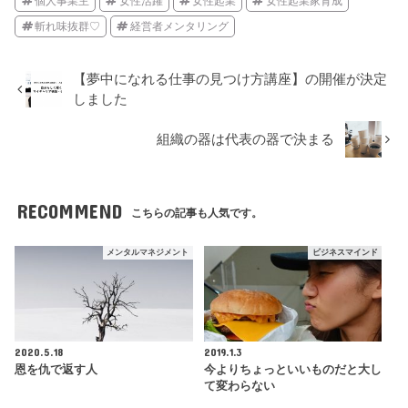
個人事業主
女性活躍
女性起業
女性起業家育成
斬れ味抜群♡
経営者メンタリング
【夢中になれる仕事の見つけ方講座】の開催が決定
しました
組織の器は代表の器で決まる
RECOMMEND
こちらの記事も人気です。
メンタルマネジメント
ビジネスマインド
2020.5.18
2019.1.3
恩を仇で返す人
今よりちょっといいものだと大し
て変わらない