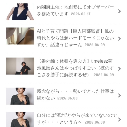
内閣府主催：地創塾にてオブザーバー
を務めています
2026.06.17
AIと子育て問題【巨人阿部監督】風の
時代とやらは超ハードモードじゃない
すか。話違うじゃーん
2026.06.09
【番外編：休養を選ぶ力】timelesz菊
池風磨さんはやっぱりすごい（彼のす
ごさを勝手に解説するぜ）
2026.06.09
残念ながら・・・勢いでとった仕事は
続かない
2026.06.08
自分には”流れ”とやらが来ていないので
すが・・・という方へ
2026.06.08