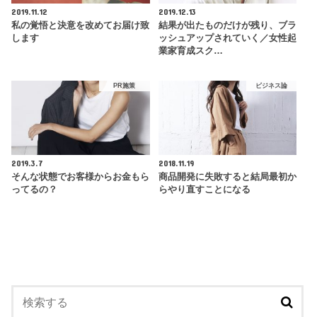
2019.11.12
2019.12.13
私の覚悟と決意を改めてお届け致
結果が出たものだけが残り、ブラ
します
ッシュアップされていく／女性起
業家育成スク…
PR施策
ビジネス論
2019.3.7
2018.11.19
そんな状態でお客様からお金もら
商品開発に失敗すると結局最初か
ってるの？
らやり直すことになる