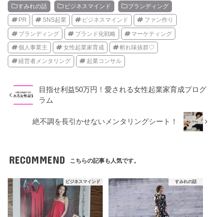
すみれの話
ビジネスマインド
ブランディング
PR
SNS起業
ビジネスマインド
ファン作り
ブランディング
ブランド化戦略
マーケティング
個人事業主
女性起業家育成
斬れ味抜群♡
経営者メンタリング
起業コンサル
目指せ利益50万円！愛される女性起業家育成プログ
ラム
絶不調を長引かせないメンタリングシート！
RECOMMEND
こちらの記事も人気です。
ビジネスマインド
すみれの話