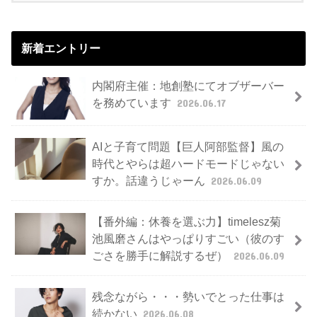
新着エントリー
内閣府主催：地創塾にてオブザーバー
を務めています
2026.06.17
AIと子育て問題【巨人阿部監督】風の
時代とやらは超ハードモードじゃない
すか。話違うじゃーん
2026.06.09
【番外編：休養を選ぶ力】timelesz菊
池風磨さんはやっぱりすごい（彼のす
ごさを勝手に解説するぜ）
2026.06.09
残念ながら・・・勢いでとった仕事は
続かない
2026.06.08