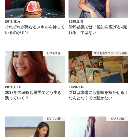
2019.12.4
2018.2.13
それぞれが異なるスキルを持って
SNS起業では「認知を広げる=売
いるのがミソ
れる」ではない
ビジネス論
マイセルフコラージュ分析
2017.7.28
2020.1.13
2017年のSNS起業界でどう生き
プロは準備にも意味を持たせる！
残っていく？
なんとなくでは動かない
ビジネス論
ビジネス論