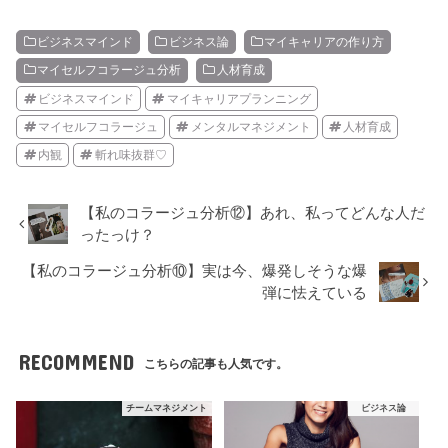
ビジネスマインド
ビジネス論
マイキャリアの作り方
マイセルフコラージュ分析
人材育成
ビジネスマインド
マイキャリアプランニング
マイセルフコラージュ
メンタルマネジメント
人材育成
内観
斬れ味抜群♡
【私のコラージュ分析⑫】あれ、私ってどんな人だ
ったっけ？
【私のコラージュ分析⑩】実は今、爆発しそうな爆
弾に怯えている
RECOMMEND
こちらの記事も人気です。
チームマネジメント
ビジネス論