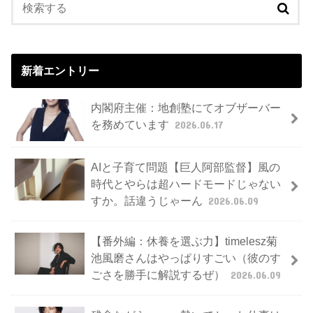
新着エントリー
内閣府主催：地創塾にてオブザーバー
を務めています
2026.06.17
AIと子育て問題【巨人阿部監督】風の
時代とやらは超ハードモードじゃない
すか。話違うじゃーん
2026.06.09
【番外編：休養を選ぶ力】timelesz菊
池風磨さんはやっぱりすごい（彼のす
ごさを勝手に解説するぜ）
2026.06.09