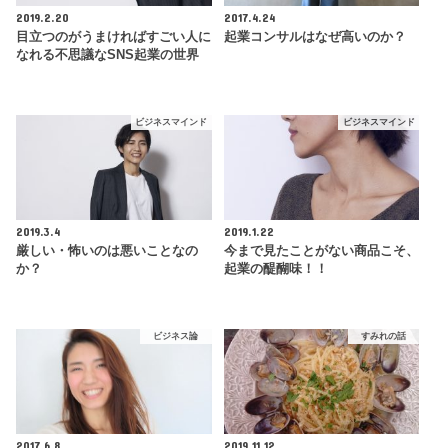
2019.2.20
2017.4.24
目立つのがうまければすごい人に
起業コンサルはなぜ高いのか？
なれる不思議なSNS起業の世界
ビジネスマインド
ビジネスマインド
2019.3.4
2019.1.22
厳しい・怖いのは悪いことなの
今まで見たことがない商品こそ、
か？
起業の醍醐味！！
ビジネス論
すみれの話
2017.6.8
2019.11.12