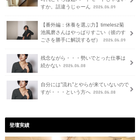
すか。話違うじゃーん
2026.06.09
【番外編：休養を選ぶ力】timelesz菊
池風磨さんはやっぱりすごい（彼のす
ごさを勝手に解説するぜ）
2026.06.09
残念ながら・・・勢いでとった仕事は
続かない
2026.06.08
自分には”流れ”とやらが来ていないので
すが・・・という方へ
2026.06.08
登壇実績