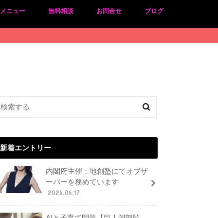
のメニュー
無料相談
お問合せ
ブログ
新着エントリー
内閣府主催：地創塾にてオブザ
ーバーを務めています
2026.06.17