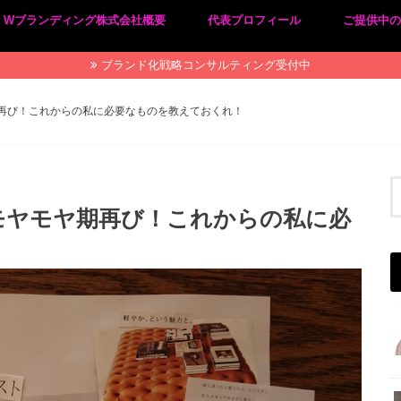
Wブランディング株式会社概要
代表プロフィール
ご提供中
プライバシーポリシー
特定商取引法に基づく表記
ブランド化戦略コンサルティング受付中
再び！これからの私に必要なものを教えておくれ！
モヤモヤ期再び！これからの私に必