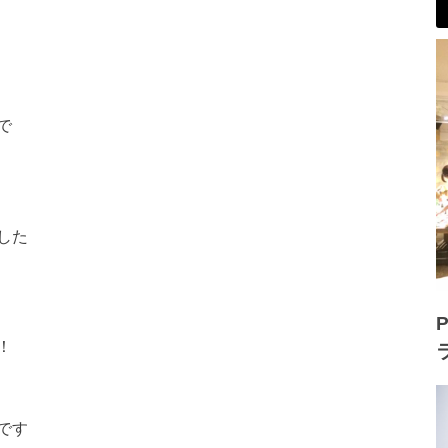
で
した
P
！
です