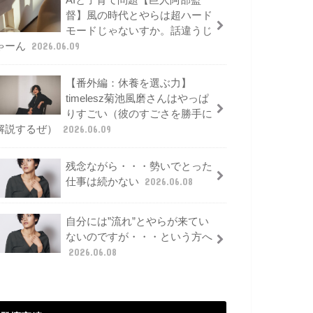
AIと子育て問題【巨人阿部監
督】風の時代とやらは超ハード
モードじゃないすか。話違うじ
ゃーん
2026.06.09
【番外編：休養を選ぶ力】
timelesz菊池風磨さんはやっぱ
りすごい（彼のすごさを勝手に
解説するぜ）
2026.06.09
残念ながら・・・勢いでとった
仕事は続かない
2026.06.08
自分には”流れ”とやらが来てい
ないのですが・・・という方へ
2026.06.08