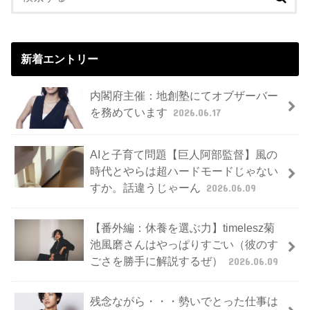
新着エントリー
内閣府主催：地創塾にてオブザーバー
を務めています
2026.06.17
AIと子育て問題【巨人阿部監督】風の
時代とやらは超ハードモードじゃない
すか。話違うじゃーん
2026.06.09
【番外編：休養を選ぶ力】timelesz菊
池風磨さんはやっぱりすごい（彼のす
ごさを勝手に解説するぜ）
2026.06.09
残念ながら・・・勢いでとった仕事は