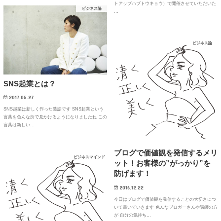
トアップハブトウキョウ）で開催させていただいた
ビジネス論
…
ビジネス論
SNS起業とは？
2017.05.27
SNS起業は新しく作った造語です SNS起業という
言葉を色んな所で見かけるようになりましたね この
言葉は新しい…
ブログで価値観を発信するメリ
ビジネスマインド
ット！お客様の”がっかり”を
防げます！
2016.12.22
今日はブログで価値観を発信することの大切さにつ
いて書いていきます 色んなブロガーさんや講師の方
が 自分の気持ち…