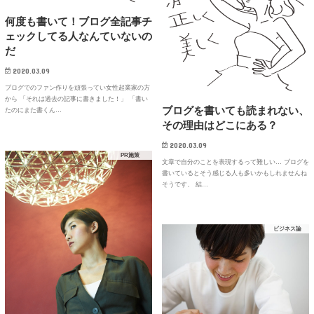
何度も書いて！ブログ全記事チ
ェックしてる人なんていないの
だ
2020.03.09
ブログでのファン作りを頑張ってい女性起業家の方
から 「それは過去の記事に書きました！」 「書い
ブログを書いても読まれない、
たのにまた書くん…
その理由はどこにある？
2020.03.09
PR施策
文章で自分のことを表現するって難しい… ブログを
書いているとそう感じる人も多いかもしれませんね
そうです、 結…
ビジネス論