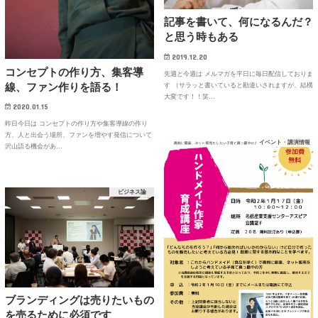
記事を書いて、何になるんだ？
と思う時もある
2019.12.20
コンセプトの作り方、集客導
先週と今週は メルマガを平日に毎日配信しておりま
線、ファン作りを語る！
す （サラッと書いていると勘違いされますが、結構
大変です！！笑…
2020.01.15
昨日今日は コンセプトの作り方や集客導線の作り
方、人と出会う場所、ファンを増やす発信について
イベント・講演情報
沢山語る機会があ…
ビジネス論
ブランディングは売りたいもの
を売るために必須です