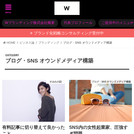
menu
Wブランディング株式会社概要
代表プロフィール
ご提供中のメニュー
ブランド化戦略コンサルティング受付中
HOME
ビジネス論
ブランディング
ブログ・SNS オウンドメディア構築
CATEGORY
ブログ・SNS オウンドメディア構築
すみれの話
ブログ・SNS オウンドメディア構築
SNS内の女性起業家、圧強す
有料記事に切り替えて良かった
ぎ問題
こと