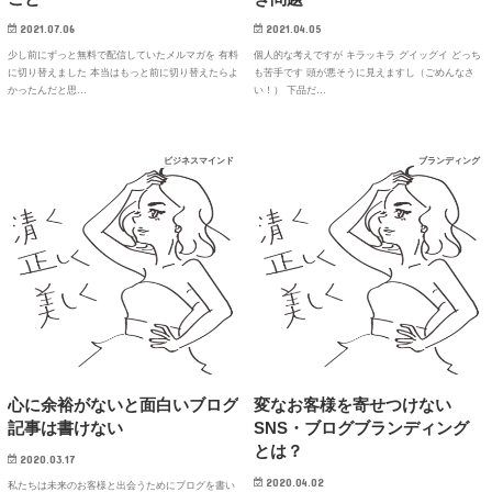
2021.04.05
2021.07.06
個人的な考えですが キラッキラ グイッグイ どっち
少し前にずっと無料で配信していたメルマガを 有料
も苦手です 頭が悪そうに見えますし（ごめんなさ
に切り替えました 本当はもっと前に切り替えたらよ
い！） 下品だ…
かったんだと思…
ビジネスマインド
ブランディング
心に余裕がないと面白いブログ
変なお客様を寄せつけない
記事は書けない
SNS・ブログブランディング
とは？
2020.03.17
2020.04.02
私たちは未来のお客様と出会うためにブログを書い