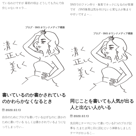
ているわけですが 最初の頃は どうしても力んで自
SNSでのファン作り・集客でネックになるのが客層
分じゃないキャラ…
です （SNS集客は気を付けないと変な人が集まり
やすいですよ～…
ブログ・SNS オウンドメディア構築
ブログ・SNS オウンドメディア構築
書いているのか書かされている
同じことを書いても人気が出る
のかわらかなくなるとき
人と出ない人がいる
2020.03.13
2020.03.13
自分のためにブログを書いているはずなのに 誰かの
ために書いている もしくは書かされているようにな
先日同じテーマについて書いている2つのブログ記
ってしまってい…
事を たまたま同じ日に読むという体験をしました
テーマがかぶるこ…