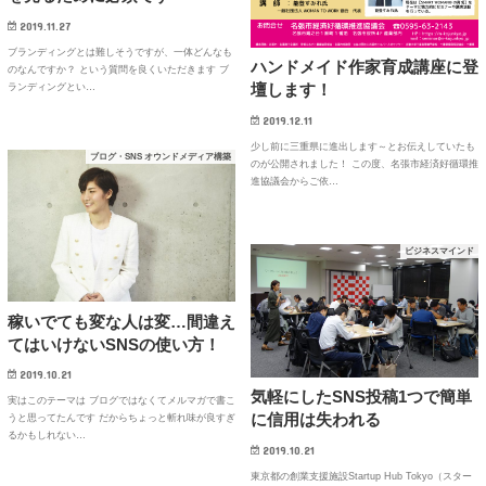
2019.11.27
ブランディングとは難しそうですが、一体どんなも
ハンドメイド作家育成講座に登
のなんですか？ という質問を良くいただきます ブ
壇します！
ランディングとい…
2019.12.11
少し前に三重県に進出します～とお伝えしていたも
ブログ・SNS オウンドメディア構築
のが公開されました！ この度、名張市経済好循環推
進協議会からご依…
ビジネスマインド
稼いでても変な人は変…間違え
てはいけないSNSの使い方！
2019.10.21
気軽にしたSNS投稿1つで簡単
実はこのテーマは ブログではなくてメルマガで書こ
に信用は失われる
うと思ってたんです だからちょっと斬れ味が良すぎ
るかもしれない…
2019.10.21
東京都の創業支援施設Startup Hub Tokyo（スター