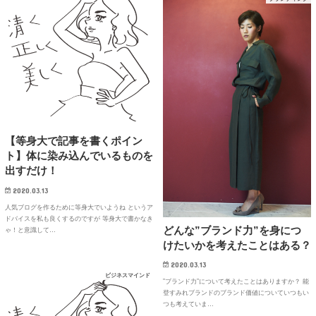
【等身大で記事を書くポイン
ト】体に染み込んでいるものを
出すだけ！
2020.03.13
人気ブログを作るために等身大でいようね というア
ドバイスを私も良くするのですが 等身大で書かなき
どんな”ブランド力”を身につ
ゃ！と意識して…
けたいかを考えたことはある？
2020.03.13
ビジネスマインド
”ブランド力”について考えたことはありますか？ 能
登すみれブランドのブランド価値についていつもい
つも考えていま…