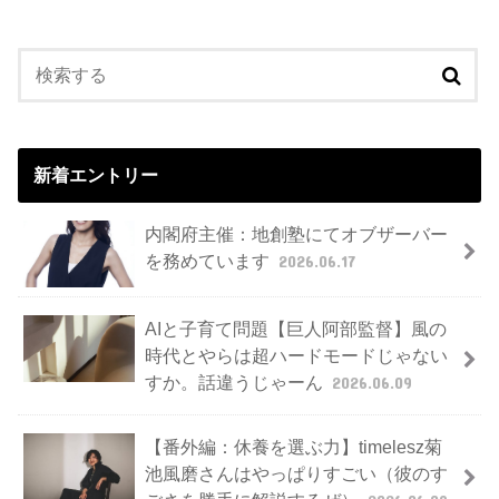
新着エントリー
内閣府主催：地創塾にてオブザーバー
を務めています
2026.06.17
AIと子育て問題【巨人阿部監督】風の
時代とやらは超ハードモードじゃない
すか。話違うじゃーん
2026.06.09
【番外編：休養を選ぶ力】timelesz菊
池風磨さんはやっぱりすごい（彼のす