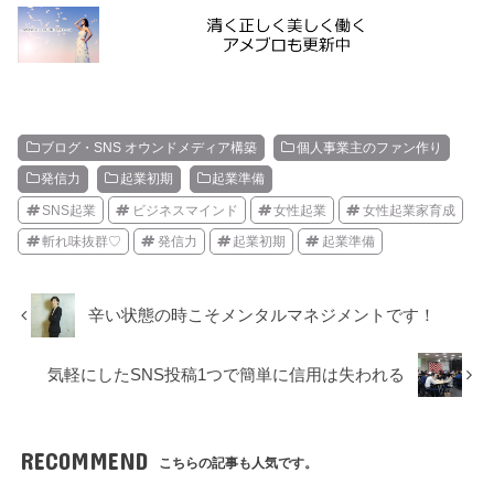
ブログ・SNS オウンドメディア構築
個人事業主のファン作り
発信力
起業初期
起業準備
SNS起業
ビジネスマインド
女性起業
女性起業家育成
斬れ味抜群♡
発信力
起業初期
起業準備
辛い状態の時こそメンタルマネジメントです！
気軽にしたSNS投稿1つで簡単に信用は失われる
RECOMMEND
こちらの記事も人気です。