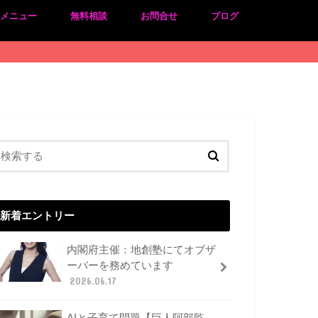
のメニュー
無料相談
お問合せ
ブログ
新着エントリー
内閣府主催：地創塾にてオブザ
ーバーを務めています
2026.06.17