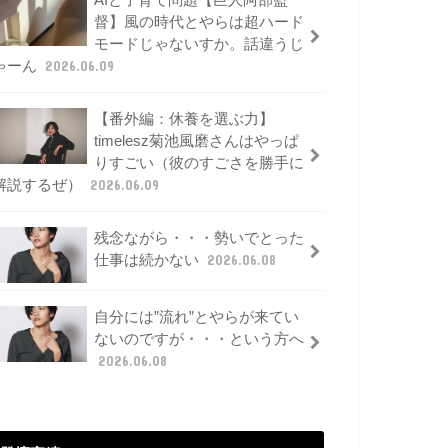
AIと子育て問題【巨人阿部監
督】風の時代とやらは超ハード
モードじゃないすか。話違うじ
ゃーん
2026.06.09
【番外編：休養を選ぶ力】
timelesz菊池風磨さんはやっぱ
りすごい（彼のすごさを勝手に
解説するぜ）
2026.06.09
残念ながら・・・勢いでとった
仕事は続かない
2026.06.08
自分には”流れ”とやらが来てい
ないのですが・・・という方へ
2026.06.08