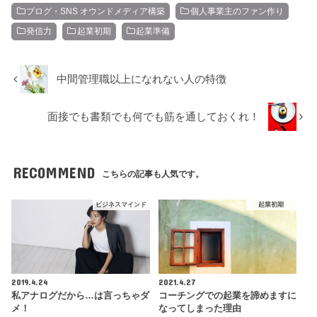
ブログ・SNS オウンドメディア構築
個人事業主のファン作り
発信力
起業初期
起業準備
中間管理職以上になれない人の特徴
面接でも書類でも何でも筋を通しておくれ！
RECOMMEND
こちらの記事も人気です。
ビジネスマインド
起業初期
2019.4.24
2021.4.27
私アナログだから…は言っちゃダ
コーチングでの起業を諦めますに
メ！
なってしまった理由