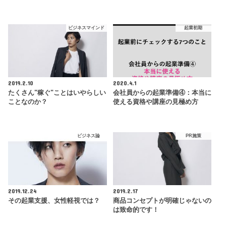
ビジネスマインド
起業初期
2019.2.10
2020.4.1
たくさん"稼ぐ"ことはいやらしい
会社員からの起業準備④：本当に
ことなのか？
使える資格や講座の見極め方
ビジネス論
PR施策
2019.12.24
2019.2.17
その起業支援、女性軽視では？
商品コンセプトが明確じゃないの
は致命的です！