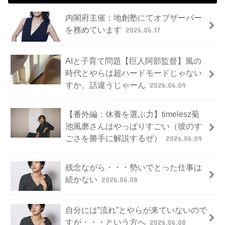
内閣府主催：地創塾にてオブザーバー
を務めています
2026.06.17
AIと子育て問題【巨人阿部監督】風の
時代とやらは超ハードモードじゃない
すか。話違うじゃーん
2026.06.09
【番外編：休養を選ぶ力】timelesz菊
池風磨さんはやっぱりすごい（彼のす
ごさを勝手に解説するぜ）
2026.06.09
残念ながら・・・勢いでとった仕事は
続かない
2026.06.08
自分には”流れ”とやらが来ていないので
すが・・・という方へ
2026.06.08